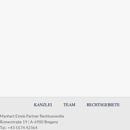
KANZLEI
TEAM
RECHTSGEBIETE
Manhart Einsle Partner Rechtsanwälte
Römerstraße 19 | A-6900 Bregenz
Tel.: +43 5574 42364