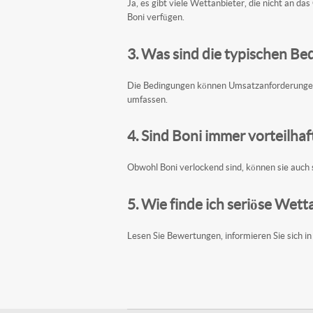
Ja, es gibt viele Wettanbieter, die nicht an 
Boni verfügen.
3. Was sind die typischen B
Die Bedingungen können Umsatzanforderungen,
umfassen.
4. Sind Boni immer vorteilhaf
Obwohl Boni verlockend sind, können sie auch 
5. Wie finde ich seriöse Wett
Lesen Sie Bewertungen, informieren Sie sich in