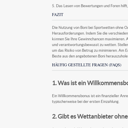
5. Das Lesen von Bewertungen und Foren hilft, 
FAZIT
Die Nutzung von Boni bei Sportwetten ohne OAS
Herausforderungen. Indem Sie die verschieden
können Sie Ihre Gewinnchancen maximieren. Ac
und verantwortungsbewusst zu wetten. Stellen 
um das Risiko von Betrug zu minimieren. Am End
Beste aus den angebotenen Boni herauszuhole
HÄUFIG GESTELLTE FRAGEN (FAQS)
1. Was ist ein Willkommensb
Ein Willkommensbonus ist ein finanzieller An
typischerweise bei der ersten Einzahlung.
2. Gibt es Wettanbieter ohne