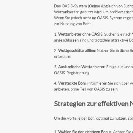
Das OASIS-System (Online Abgleich von Sucht
Wettanbietern genutzt wird, um problematisc
Wenn Sie jedoch nicht im OASIS-System regist
zur Nutzung von Boni:
1.
Wettanbieter ohne OASIS:
Suchen Sie nach 
angeschlossen sind und trotzdem attraktive Bo
2.
Wettgeschäfte offline:
Nutzen Sie örtliche 
erfordern.
3.
Ausländische Wettanbieter:
Einige ausländi
OASIS-Registrierung.
4.
Versteckte Boni:
Informieren Sie sich über w
anbieten, ohne Teil von OASIS zu sein.
Strategien zur effektiven
Um die Vorteile der Boni optimal zu nutzen, sol
Wählen Sie den richtigen Bonus:
Achten Sie a