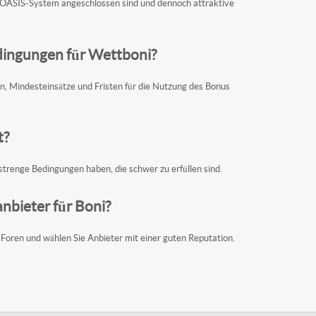
das OASIS-System angeschlossen sind und dennoch attraktive
edingungen für Wettboni?
 Mindesteinsätze und Fristen für die Nutzung des Bonus
t?
strenge Bedingungen haben, die schwer zu erfüllen sind.
anbieter für Boni?
 Foren und wählen Sie Anbieter mit einer guten Reputation.