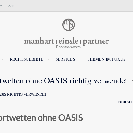
UM
AAB
RECHTSGEBIETE
SERVICES
THEMEN IM FOKUS
twetten ohne OASIS richtig verwendet
ASIS RICHTIG VERWENDET
NEUESTE
ortwetten ohne OASIS