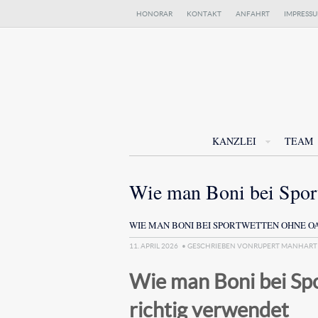
HONORAR
KONTAKT
ANFAHRT
IMPRESS
KANZLEI
TEAM
Wie man Boni bei Spor
WIE MAN BONI BEI SPORTWETTEN OHNE O
11. APRIL 2026
• GESCHRIEBEN VON
RUPERT MANHART
Wie man Boni bei Sp
richtig verwendet