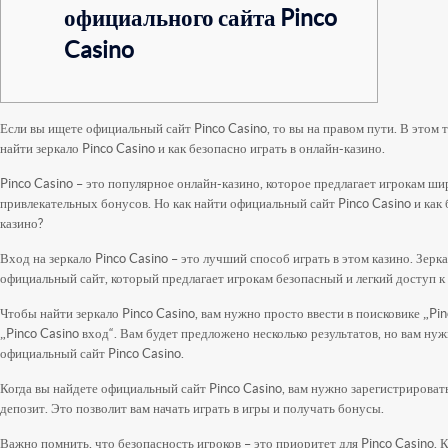
официального сайта Pinco
Casino
Если вы ищете официальный сайт Pinco Casino, то вы на правом пути. В этом 
найти зеркало Pinco Casino и как безопасно играть в онлайн-казино.
Pinco Casino – это популярное онлайн-казино, которое предлагает игрокам ши
привлекательных бонусов. Но как найти официальный сайт Pinco Casino и как 
казино?
Вход на зеркало Pinco Casino – это лучший способ играть в этом казино. Зерка
официальный сайт, который предлагает игрокам безопасный и легкий доступ к
Чтобы найти зеркало Pinco Casino, вам нужно просто ввести в поисковике „Pin
„Pinco Casino вход“. Вам будет предложено несколько результатов, но вам ну
официальный сайт Pinco Casino.
Когда вы найдете официальный сайт Pinco Casino, вам нужно зарегистрироват
депозит. Это позволит вам начать играть в игры и получать бонусы.
Важно помнить, что безопасность игроков – это приоритет для Pinco Casino. 