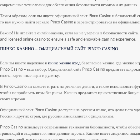
современные технологии для обеспечения безопасности игроков и их данных.
Таким образом, если вы ищете официальный сайт Pinco Casino и безопасный сп
то вам нужно найти зеркало Pinco Casino и зарегистрироваться на официально
Важно! Не играйте в онлайн-казино, если вы не уверены в безопасности сайта.
and licensed online casino to ensure a safe and enjoyable gaming experience.
ПИНКО КАЗИНО – ОФИЦИАЛЬНЫЙ САЙТ PINCO CASINO
Если вы ищете надежное и
пинко казино вход
безопасное казино, где можно иг
Pinco Casino – ваш выбор. Официальный сайт Pinco Casino предлагает широки
слоты, карточные игры и рулетку.
В Pinco Casino вы можете играть на реальные деньги, а также использовать 
чтобы попробовать игры без риска. Казино предлагает приветственные бонусы
своих игроков.
Официальный сайт Pinco Casino доступен на русском языке, что делает его уд
России и других стран, где русский язык является официальным.
Pinco Casino использует современные технологии безопасности, чтобы обесп
транзакций и защищать личные данные игроков. Казино имеет лицензию, выд
организацией, что подтверждает его надежность и честность.