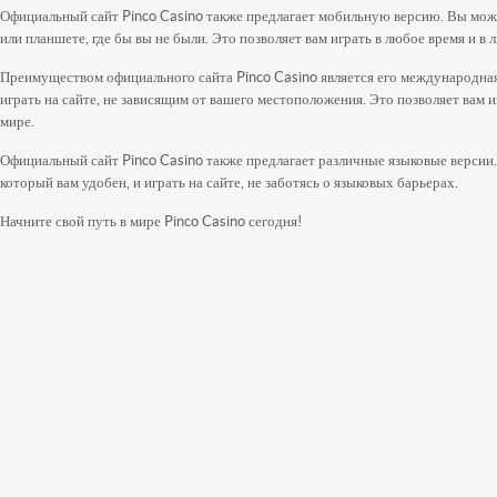
Официальный сайт Pinco Casino также предлагает мобильную версию. Вы мож
или планшете, где бы вы не были. Это позволяет вам играть в любое время и в 
Преимуществом официального сайта Pinco Casino является его международна
играть на сайте, не зависящим от вашего местоположения. Это позволяет вам и
мире.
Официальный сайт Pinco Casino также предлагает различные языковые версии
который вам удобен, и играть на сайте, не заботясь о языковых барьерах.
Начните свой путь в мире Pinco Casino сегодня!