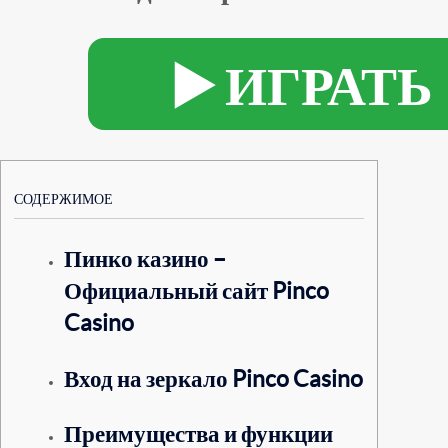
▶️ ИГРАТЬ
СОДЕРЖИМОЕ
Пинко казино –
Официальный сайт Pinco
Casino
Вход на зеркало Pinco Casino
Преимущества и функции