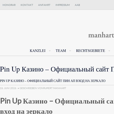
HONORAR
KONTAKT
ANFAHRT
IMPRESSUM
AAB
KANZLEI
TEAM
RECHTSGEBIETE
Pin Up Казино – Официальный сайт П
PIN UP КАЗИНО – ОФИЦИАЛЬНЫЙ САЙТ ПИН АП ВХОД НА ЗЕРКАЛО
26. JUNI 2026
• GESCHRIEBEN VON
RUPERT MANHART
Pin Up Казино – Официальный с
вход на зеркало