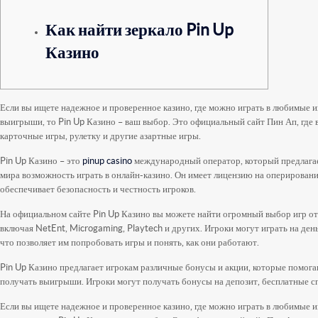
Как найти зеркало Pin Up
Казино
Если вы ищете надежное и проверенное казино, где можно играть в любимые и
выигрыши, то Pin Up Казино – ваш выбор. Это официальный сайт Пин Ап, где в
карточные игры, рулетку и другие азартные игры.
Pin Up Казино – это
pinup casino
международный оператор, который предлагае
мира возможность играть в онлайн-казино. Он имеет лицензию на оперировани
обеспечивает безопасность и честность игроков.
На официальном сайте Pin Up Казино вы можете найти огромный выбор игр от
включая NetEnt, Microgaming, Playtech и других. Игроки могут играть на день
что позволяет им попробовать игры и понять, как они работают.
Pin Up Казино предлагает игрокам различные бонусы и акции, которые помога
получать выигрыши. Игроки могут получать бонусы на депозит, бесплатные с
Если вы ищете надежное и проверенное казино, где можно играть в любимые и