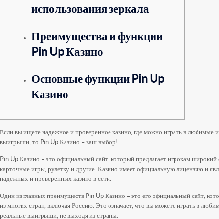
использования зеркала
Преимущества и функции
Pin Up Казино
Основные функции Pin Up
Казино
Если вы ищете надежное и проверенное казино, где можно играть в любимые и
выигрыши, то Pin Up Казино – ваш выбор!
Pin Up Казино – это официальный сайт, который предлагает игрокам широкий с
карточные игры, рулетку и другие. Казино имеет официальную лицензию и явл
надежных и проверенных казино в сети.
Один из главных преимуществ Pin Up Казино – это его официальный сайт, кот
из многих стран, включая Россию. Это означает, что вы можете играть в люби
реальные выигрыши, не выходя из страны.