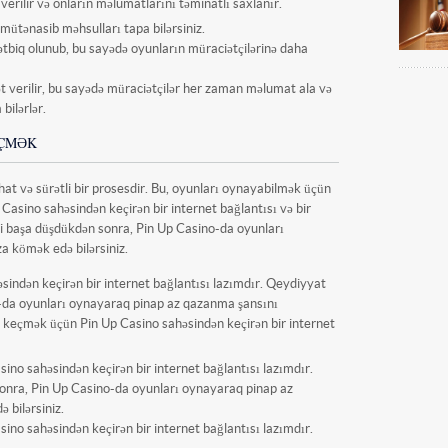
erilir və onların məlumatlarını təminatlı saxlanır.
mütənasib məhsulları tapa bilərsiniz.
ətbiq olunub, bu sayədə oyunların müraciətçilərinə daha
 verilir, bu sayədə müraciətçilər her zaman məlumat ala və
bilərlər.
EÇMƏK
t və sürətli bir prosesdir. Bu, oyunları oynayabilmək üçün
asino sahəsindən keçirən bir internet bağlantısı və bir
i başa düşdükdən sonra, Pin Up Casino-da oyunları
a kömək edə bilərsiniz.
ndən keçirən bir internet bağlantısı lazımdır. Qeydiyyat
o-da oyunları oynayaraq pinap az qazanma şansını
n keçmək üçün Pin Up Casino sahəsindən keçirən bir internet
o sahəsindən keçirən bir internet bağlantısı lazımdır.
onra, Pin Up Casino-da oyunları oynayaraq pinap az
 bilərsiniz.
o sahəsindən keçirən bir internet bağlantısı lazımdır.