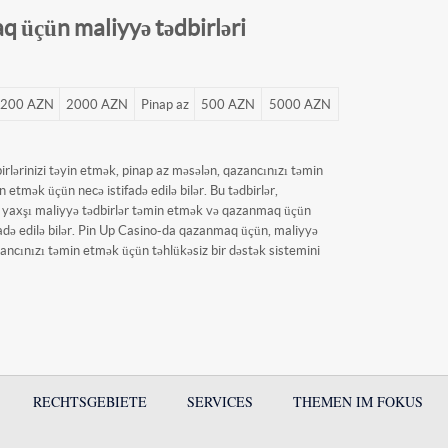
 üçün maliyyə tədbirləri
200 AZN
2000 AZN
Pinap az
500 AZN
5000 AZN
lərinizi təyin etmək, pinap az məsələn, qazancınızı təmin
 etmək üçün necə istifadə edilə bilər. Bu tədbirlər,
yaxşı maliyyə tədbirlər təmin etmək və qazanmaq üçün
fadə edilə bilər. Pin Up Casino-da qazanmaq üçün, maliyyə
zancınızı təmin etmək üçün təhlükəsiz bir dəstək sistemini
RECHTSGEBIETE
SERVICES
THEMEN IM FOKUS