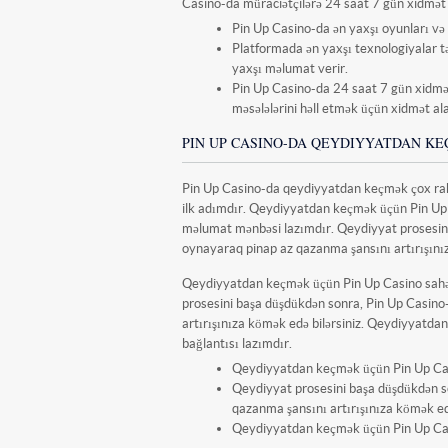
Casino-da müraciətçilərə 24 saat 7 gün xidmət v
Pin Up Casino-da ən yaxşı oyunları və 
Platformada ən yaxşı texnologiyalar t
yaxşı məlumat verir.
Pin Up Casino-da 24 saat 7 gün xidmət
məsələlərini həll etmək üçün xidmət ala 
PIN UP CASINO-DA QEYDIYYATDAN K
Pin Up Casino-da qeydiyyatdan keçmək çox raha
ilk adımdır. Qeydiyyatdan keçmək üçün Pin Up C
məlumat mənbəsi lazımdır. Qeydiyyat prosesin
oynayaraq pinap az qazanma şansını artırışınız
Qeydiyyatdan keçmək üçün Pin Up Casino sahəsi
prosesini başa düşdükdən sonra, Pin Up Casin
artırışınıza kömək edə bilərsiniz. Qeydiyyatda
bağlantısı lazımdır.
Qeydiyyatdan keçmək üçün Pin Up Casin
Qeydiyyat prosesini başa düşdükdən s
qazanma şansını artırışınıza kömək edə
Qeydiyyatdan keçmək üçün Pin Up Casin