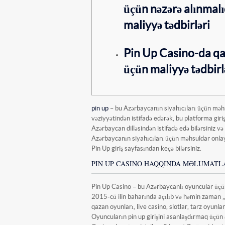
üçün nəzərə alınmalı
maliyyə tədbirləri
Pin Up Casino-da 
üçün maliyyə tədbirl
pin up
– bu Azərbaycanın siyahıcıları üçün məh
vəziyyətindən istifadə edərək, bu platforma giri
Azərbaycan dilləsindən istifadə edə bilərsiniz v
Azərbaycanın siyahıcıları üçün məhsuldar onla
Pin Up giriş sayfasından keçə bilərsiniz.
PIN UP CASINO HAQQINDA MƏLUMATL
Pin Up Casino – bu Azərbaycanlı oyuncular üçü
2015-cü ilin baharında açılıb və həmin zaman „
qazan oyunları, live casino, slotlar, tarz oyunla
Oyuncuların pin up girişini asanlaşdırmaq üçün 