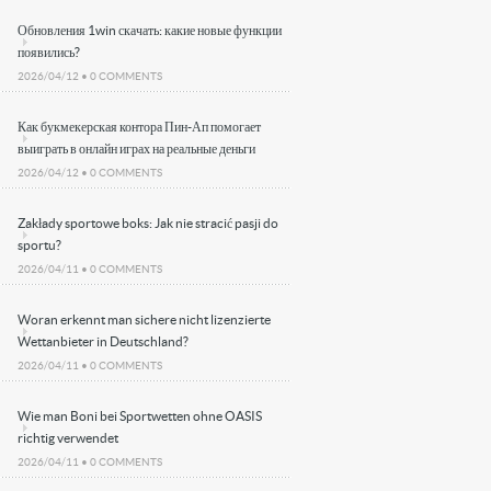
Обновления 1win скачать: какие новые функции
появились?
2026/04/12
• 0 COMMENTS
Как букмекерская контора Пин-Ап помогает
выиграть в онлайн играх на реальные деньги
2026/04/12
• 0 COMMENTS
Zakłady sportowe boks: Jak nie stracić pasji do
sportu?
2026/04/11
• 0 COMMENTS
Woran erkennt man sichere nicht lizenzierte
Wettanbieter in Deutschland?
2026/04/11
• 0 COMMENTS
Wie man Boni bei Sportwetten ohne OASIS
richtig verwendet
2026/04/11
• 0 COMMENTS