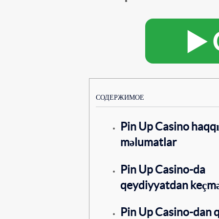
▶️
СОДЕРЖИМОЕ
Pin Up Casino haqq
məlumatlar
Pin Up Casino-da
qeydiyyatdan keçm
Pin Up Casino-dan