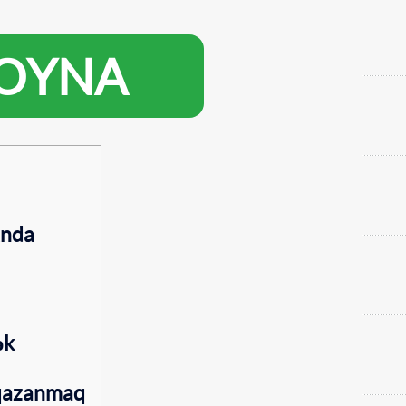
 OYNA
ında
ək
 qazanmaq