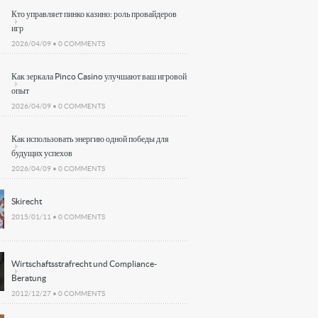
Кто управляет пинко казино: роль провайдеров
игр
2026/04/09
• 0 COMMENTS
Как зеркала Pinco Casino улучшают ваш игровой
опыт
2026/04/09
• 0 COMMENTS
Как использовать энергию одной победы для
будущих успехов
2026/04/09
• 0 COMMENTS
Skirecht
2015/01/11
• 0 COMMENTS
Wirtschaftsstrafrecht und Compliance-
Beratung
2012/12/27
• 0 COMMENTS