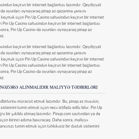
ndən keçirən bir internet bağlantısı lazımdır. Qeydiyyat
o-da oyunları oynayaraq pinap az qazanma şansını
n keçmək üçün Pin Up Casino sahəsindən keçirən bir internet
Pin Up Casino sahəsindən keçirən bir internet bağlantısı
sonra, Pin Up Casino-da oyunları oynayaraq pinap az
iz.
ndən keçirən bir internet bağlantısı lazımdır. Qeydiyyat
o-da oyunları oynayaraq pinap az qazanma şansını
n keçmək üçün Pin Up Casino sahəsindən keçirən bir internet
Pin Up Casino sahəsindən keçirən bir internet bağlantısı
sonra, Pin Up Casino-da oyunları oynayaraq pinap az
iz.
 NƏZƏRƏ ALINMALIDIR MALIYYƏ TƏDBIRLƏRI
birlərinə müraciət etmək lazımdır. Bu, pinap az məsələn,
sistemini təmin etmək üçün necə istifadə edilə bilər. Pin Up
oğru bir şəkildə atmaq lazımdır. Pinup.com saytından ya da
üçün birinci adıma baxıracaq. Daha sonra, maliyyə
zancınızı təmin etmək üçün təhlükəsiz bir dəstək sistemini