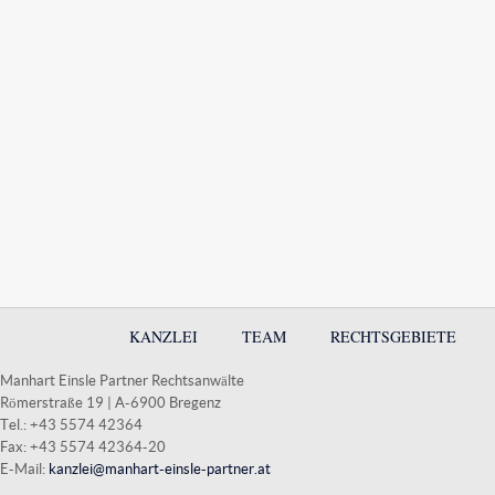
KANZLEI
TEAM
RECHTSGEBIETE
Manhart Einsle Partner Rechtsanwälte
Römerstraße 19 | A-6900 Bregenz
Tel.: +43 5574 42364
Fax: +43 5574 42364-20
E-Mail:
kanzlei@manhart-einsle-partner.at