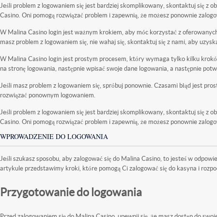
Jeśli problem z logowaniem się jest bardziej skomplikowany, skontaktuj się z o
Casino. Oni pomogą rozwiązać problem i zapewnią, że możesz ponownie zalogo
W Malina Casino login jest ważnym krokiem, aby móc korzystać z oferowanych p
masz problem z logowaniem się, nie wahaj się, skontaktuj się z nami, aby uzys
W Malina Casino login jest prostym procesem, który wymaga tylko kilku krok
na stronę logowania, następnie wpisać swoje dane logowania, a następnie potw
Jeśli masz problem z logowaniem się, spróbuj ponownie. Czasami błąd jest pr
rozwiązać ponownym logowaniem.
Jeśli problem z logowaniem się jest bardziej skomplikowany, skontaktuj się z o
Casino. Oni pomogą rozwiązać problem i zapewnią, że możesz ponownie zalogo
WPROWADZENIE DO LOGOWANIA
Jeśli szukasz sposobu, aby zalogować się do Malina Casino, to jesteś w odpow
artykule przedstawimy kroki, które pomogą Ci zalogować się do kasyna i rozpo
Przygotowanie do logowania
Przed zalogowaniem się do Malina Casino, upewnij się, że masz dostęp do swojeg