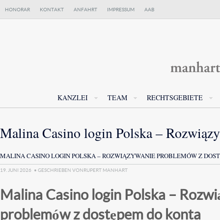
HONORAR
KONTAKT
ANFAHRT
IMPRESSUM
AAB
KANZLEI
TEAM
RECHTSGEBIETE
Malina Casino login Polska – Rozwiąz
MALINA CASINO LOGIN POLSKA – ROZWIĄZYWANIE PROBLEMÓW Z DOS
19. JUNI 2026
• GESCHRIEBEN VON
RUPERT MANHART
Malina Casino login Polska – Rozw
problemów z dostępem do konta