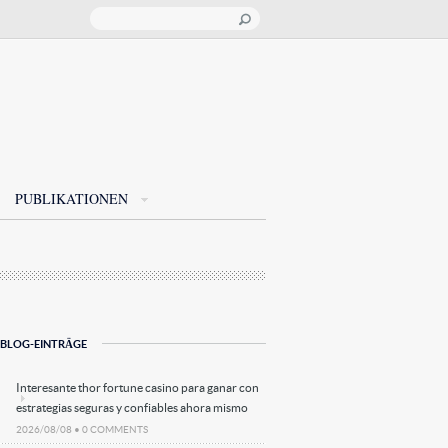
PUBLIKATIONEN
 BLOG-EINTRÄGE
Interesante thor fortune casino para ganar con
estrategias seguras y confiables ahora mismo
2026/08/08
• 0 COMMENTS