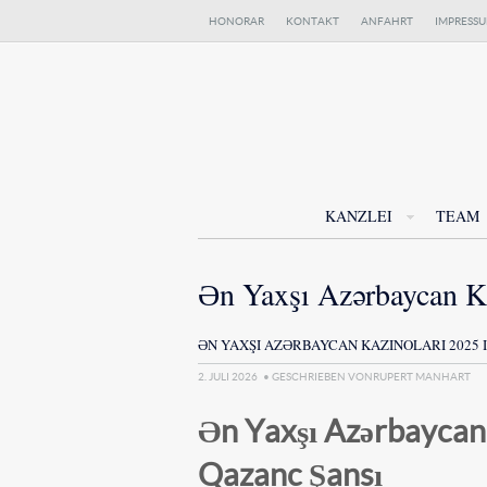
HONORAR
KONTAKT
ANFAHRT
IMPRESS
KANZLEI
TEAM
Ən Yaxşı Azərbaycan Ka
ƏN YAXŞI AZƏRBAYCAN KAZINOLARI 2025 
2. JULI 2026
• GESCHRIEBEN VON
RUPERT MANHART
Ən Yaxşı Azərbaycan 
Qazanc Şansı