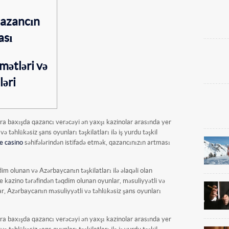
qazancın
ası
mətləri və
ləri
ara baxışda qazancı verəcəyi ən yaxşı kazinolar arasında yer
təhlükəsiz şans oyunları təşkilatları ilə iş yurdu təşkil
ne casino
səhifələrindən istifadə etmək, qazancınızın artması
im olunan və Azərbaycanın təşkilatları ilə əlaqəli olan
ne kazino tərəfindən təqdim olunan oyunlar, məsuliyyətli və
r, Azərbaycanın məsuliyyətli və təhlükəsiz şans oyunları
ara baxışda qazancı verəcəyi ən yaxşı kazinolar arasında yer