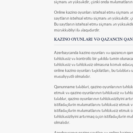
siçmanı ən yüksəkdir, çünki onda məlumatların 
Online kazino oyunları istehsal etmə siçmanı ən
saytların istehsal etmə siçmanı ən yüksəkdir, ç
Bu saytların istehsal etmə siçmanı ən yüksəkdi
mürəkkəbliyi ilə əlaqədərdir.
KAZINO OYUNLARI VƏ QAZANCIN QA
Azerbaycanda kazino oyunları və qazancın qanu
təhlükəsiz və kontrollü bir şəkildə təmin oluna
təhlükəsiz və təhlükəsiz olmasına kömək edəcəyi
online kazino oyunları təşkilatları, bu tələblər
məsuliyyətli olmalıdır.
Qanunname tələbləri, qazino oyunlarının təhlükəs
etmək və qazino oyunlarının təhlükəsiz və təhlü
tələblər, qazino oyunlarının təhlükəsizliyini art
istifadəçilərin məlumatlarını təhlükəsiz etmək v
istifadəçilərin məlumatlarını təhlükəsiz etmək 
təhlükəsizliyini artırmaq üçün istifadəçilərin m
olmalıdır.
Azerbaycanın qazino saytları və online kazino o