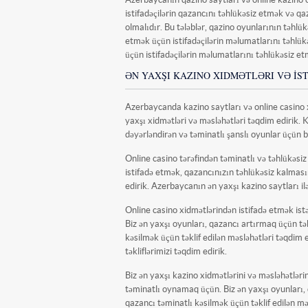
istifadəçilərin qazancını təhlükəsiz etmək və qa
olmalıdır. Bu tələblər, qazino oyunlarının təhlük
etmək üçün istifadəçilərin məlumatlarını təhlük
üçün istifadəçilərin məlumatlarını təhlükəsiz e
ƏN YAXŞI KAZINO XIDMƏTLƏRI VƏ İS
Azerbaycanda kazino saytları və online casino x
yaxşı xidmətləri və məsləhətləri təqdim edirik.
dəyərləndirən və təminatlı şanslı oyunlar üçün bi
Online casino tərəfindən təminatlı və təhlükəsiz 
istifadə etmək, qazancınızın təhlükəsiz kalmasın
edirik. Azerbaycanın ən yaxşı kazino saytları ilə
Online casino xidmətlərindən istifadə etmək istə
Biz ən yaxşı oyunları, qazancı artırmaq üçün təkli
kəsilmək üçün təklif edilən məsləhətləri təqdim 
təkliflərimizi təqdim edirik.
Biz ən yaxşı kazino xidmətlərini və məsləhətlərin
təminatlı oynamaq üçün. Biz ən yaxşı oyunları, qa
qazancı təminatlı kəsilmək üçün təklif edilən m