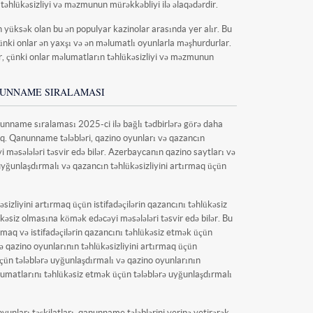
təhlükəsizliyi və məzmunun mürəkkəbliyi ilə əlaqədərdir.
 yüksək olan bu ən populyar kazinolar arasında yer alır. Bu
ünki onlar ən yaxşı və ən məlumatlı oyunlarla məşhurdurlar.
r, çünki onlar məlumatların təhlükəsizliyi və məzmunun
NUNNAME SIRALAMASI
nname sıralaması 2025-ci ilə bağlı tədbirlərə görə daha
caq. Qanunname tələbləri, qazino oyunları və qazancın
 məsələləri təsvir edə bilər. Azerbaycanın qazino saytları və
ə uyğunlaşdırmalı və qazancın təhlükəsizliyini artırmaq üçün
izliyini artırmaq üçün istifadəçilərin qazancını təhlükəsiz
kəsiz olmasına kömək edəcəyi məsələləri təsvir edə bilər. Bu
ırmaq və istifadəçilərin qazancını təhlükəsiz etmək üçün
ə qazino oyunlarının təhlükəsizliyini artırmaq üçün
üçün tələblərə uyğunlaşdırmalı və qazino oyunlarının
əlumatlarını təhlükəsiz etmək üçün tələblərə uyğunlaşdırmalı
yunları təşkilatları, qanunname tələblərini yerinə yetirərək