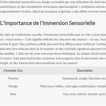
Cette attention particulière au design se traduit par une utilisation de matériau
sophistiqués et des installations artistiques spectaculaires. L'ambiance sonore
soigneusement étudiée, allant de musiques originales à des effets sonores imme
L'Importance de l'Immersion Sensorielle
Au-delà de l'esthétique visuelle, l'immersion sensorielle joue un rôle crucial da
un « mad casino ». Cela signifie solliciter les cinq sens des joueurs – la vue, l'ouï
même le goût. Des parfums subtils peuvent être diffusés pour renforcer l'ambia
peuvent être utilisées dans la décoration, et des cocktails signature peuvent êt
les papilles. L'idée est de créer une expérience holistique, où chaque détail cont
l'évasion. Cela peut inclure des costumes extravagants pour le personnel, des 
magie, et des interactions personnalisées avec les joueurs.
Éléments Clés
Description
Thèmes
Steampunk, jungle, futuriste, etc
Design
Matériaux nobles, éclairages sophistiqués, installa
Sens
Vue, ouïe, odorat, toucher, goût