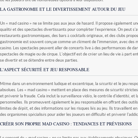
LA GASTRONOMIE ET LE DIVERTISSEMENT AUTOUR DU JEU
Un « mad casino » ne se limite pas aux jeux de hasard. Il propose également u
qualité et des spectacles divertissants pour compléter l'expérience. On peut s'
restaurants gastronomiques, des bars à cocktails originaux, et des clubs propo
gastronomie est souvent conçue comme un élément de l'immersion, avec des m
casino. Les spectacles peuvent aller de concerts live à des performances de da
spectacles de magie ou de cirque. L'objectif est de créer un lieu de vie à part en
se divertir et se détendre entre deux parties.
L'ASPECT SÉCURITÉ ET JEU RESPONSABLE
Même dans un environnement ludique et excentrique, la sécurité et le jeu respo
absolues. Les « mad casino » mettent en place des mesures de sécurité strictes 
et prévenir la fraude. Cela inclut la surveillance vidéo, le contrôle d'identité, et
personnelles. Ils promeuvent également le jeu responsable en offrant des outils
limites de dépôt, et des informations sur les risques liés au jeu. Ils travaillent e
des organismes spécialisés pour aider les joueurs en difficulté et prévenir l'addic
CRÉER SON PROPRE MAD CASINO : TENDANCES ET PRÉVISIONS
Le concept de « mad casino » ne se limite pas aux établissements physiques. 