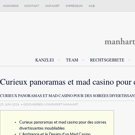
HONORAR
KONTAKT
ANFAHRT
IMPRESSUM
AAB
KANZLEI
TEAM
RECHTSGEBIETE
Curieux panoramas et mad casino pour de
CURIEUX PANORAMAS ET MAD CASINO POUR DES SOIRÉES DIVERTISSAN
25. JUNI 2026
• GESCHRIEBEN VON
RUPERT MANHART
Curieux panoramas et mad casino pour des soirées
divertissantes inoubliables
L'Ambiance et le Design d'un Mad Casino