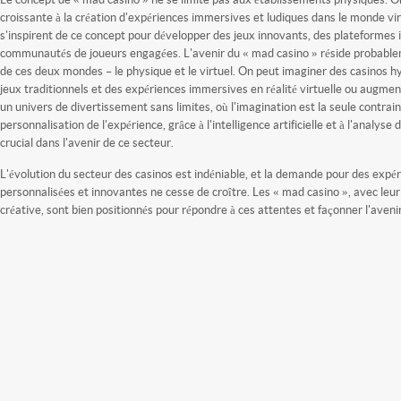
croissante à la création d'expériences immersives et ludiques dans le monde virt
s'inspirent de ce concept pour développer des jeux innovants, des plateformes 
communautés de joueurs engagées. L'avenir du « mad casino » réside probabl
de ces deux mondes – le physique et le virtuel. On peut imaginer des casinos hyb
jeux traditionnels et des expériences immersives en réalité virtuelle ou augment
un univers de divertissement sans limites, où l'imagination est la seule contrain
personnalisation de l'expérience, grâce à l'intelligence artificielle et à l'analyse
crucial dans l'avenir de ce secteur.
L'évolution du secteur des casinos est indéniable, et la demande pour des expé
personnalisées et innovantes ne cesse de croître. Les « mad casino », avec leu
créative, sont bien positionnés pour répondre à ces attentes et façonner l'aveni