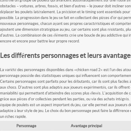
obstacles – voitures, arbres, fossés, et bien d'autres – le joueur doit incliner so
déplacer les poulets latéralement. La précision et le timing sont essentiels pour
possible. La progression dans le jeu se fait en collectant des pièces d'or qui pe
nouveaux personnages, chacun ayant ses propres caractéristiques et compéte
ajoutent une dimension stratégique au jeu, car certains sont plus résistants, plu
d'autres. La combinaison de ces éléments crée une boucle de jeu addictive qui in
encore et encore pour battre leur propre record.
Les différents personnages et leurs avantage
La variété des personnages disponibles dans «chicken road 2» est l'un des ato
personnage possède des statistiques uniques qui influencent son comportemen
Certains personnages sont parfaits pour les débutants, car ils sont plus faciles à
aux chocs. D'autres sont plus adaptés aux joueurs expérimentés, car ils offrent
maniabilité qui permettent d'atteindre des scores plus élevés. L'acquisition de 
grâce aux pièces d'or collectées pendant les parties, ou via des achats intégrés
équipe de poulets est un aspect important du jeu, car elle permet aux joueurs d
adaptée à leur style de jeu. Le choix du bon personnage peut faire la différence 
un échec rapide.
Personnage
Avantage principal