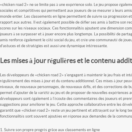
«chicken road 2» ne se limite pas à une expérience solo. Le jeu propose égalem
sociales et compétitives qui permettent aux joueurs de se mesurer à leurs amis
monde entier. Les classements en ligne permettent de suivre sa progression et d
rapport aux autres. Il est également possible de défier ses amis à battre son re
scores sur les réseaux sociaux. Ces fonctionnalités ajoutent une dimension compé
joueurs à se surpasser et à jouer encore plus longtemps. La possibilité de parta
amis renforce également le côté social du jeu, et crée une communauté de joue
d’astuces et de stratégies est aussi une dynamique intéressante.
Les mises à jour régulières et le contenu addi
Les développeurs de «chicken road 2» s'engagent à maintenir le jeu frais et int
régulièrement des mises à jour et du contenu additionnel. Ces mises à jour peu
niveaux, de nouveaux personnages, de nouveaux défis, et des corrections de bu
permet d'ajouter de la variété au jeu et de proposer de nouvelles expériences a
développeurs sont également à l'écoute des commentaires des joueurs et pren
suggestions pour améliorer le jeu. Cette approche collaborative entre les dével
garantit que «chicken road 2» reste un jeu pertinent et attrayant sur le long t
fonctionnalités sont souvent ajoutées en réponse aux demandes de la commun
Suivre son propre progrès grâce aux classements en ligne