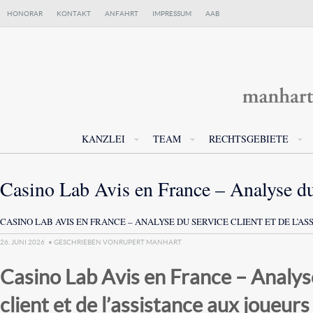
HONORAR
KONTAKT
ANFAHRT
IMPRESSUM
AAB
KANZLEI
TEAM
RECHTSGEBIETE
Casino Lab Avis en France – Analyse du s
CASINO LAB AVIS EN FRANCE – ANALYSE DU SERVICE CLIENT ET DE L’A
26. JUNI 2026
• GESCHRIEBEN VON
RUPERT MANHART
Casino Lab Avis en France – Analys
client et de l’assistance aux joueurs