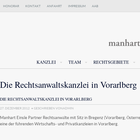
HONORAR
KONTAKT
ANFAHRT
IMPRESSUM
AAB
KANZLEI
TEAM
RECHTSGEBIETE
Die Rechtsanwaltskanzlei in Vorarlberg
DIE RECHTSANWALTSKANZLEI IN VORARLBERG
27. DEZEMBER 2012
• GESCHRIEBEN VON
ADMIN
Manhart Einsle Partner Rechtsanwälte mit Sitz in Bregenz (Vorarlberg, Österrei
eine der führenden Wirtschafts- und Privatkanzleien in Vorarlberg.