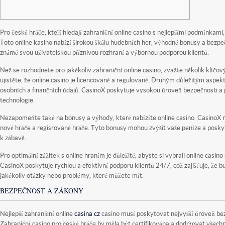
Pro české hráče, kteří hledají zahraniční online casino s nejlepšími podmínkam
Toto online kasino nabízí širokou škálu hudebních her, výhodné bonusy a bezpe
známé svou uživatelskou příznivou rozhraní a výbornou podporou klientů.
Než se rozhodnete pro jakékoliv zahraniční online casino, zvažte několik klíčov
ujistěte, že online casino je licencované a regulované. Druhým důležitým aspe
osobních a finančních údajů. CasinoX poskytuje vysokou úroveň bezpečnosti a 
technologie.
Nezapomeňte také na bonusy a výhody, které nabízíte online casino. CasinoX 
nové hráče a regisrované hráče. Tyto bonusy mohou zvýšit vaše peníze a poskyt
k zábavě.
Pro optimální zážitek s online hraním je důležité, abyste si vybrali online casin
CasinoX poskytuje rychlou a efektivní podporu klientů 24/7, což zajišťuje, že 
jakékoliv otázky nebo problémy, které můžete mít.
BEZPEČNOST A ZÁKONY
Nejlepší zahraniční online
casina cz
casino musí poskytovat nejvyšší úroveň be
Zahraniční casino pro české hráče by měla být certifikována a dodržovat všech