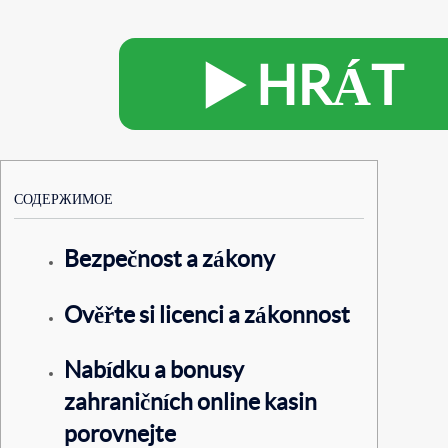
▶️ HRÁT
СОДЕРЖИМОЕ
Bezpečnost a zákony
Ověřte si licenci a zákonnost
Nabídku a bonusy
zahraničních online kasin
porovnejte