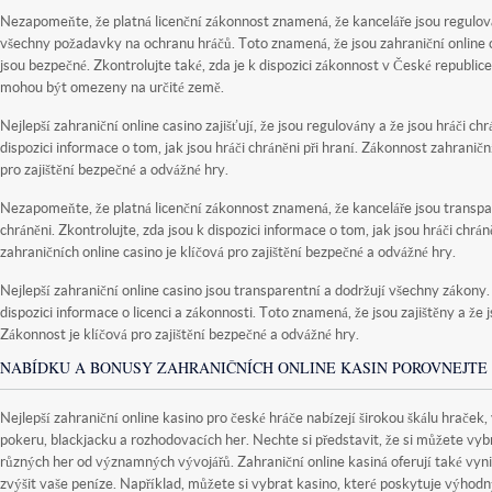
Nezapomeňte, že platná licenční zákonnost znamená, že kanceláře jsou regulo
všechny požadavky na ochranu hráčů. Toto znamená, že jsou zahraniční online c
jsou bezpečné. Zkontrolujte také, zda je k dispozici zákonnost v České republic
mohou být omezeny na určité země.
Nejlepší zahraniční online casino zajišťují, že jsou regulovány a že jsou hráči chr
dispozici informace o tom, jak jsou hráči chráněni při hraní. Zákonnost zahraničn
pro zajištění bezpečné a odvážné hry.
Nezapomeňte, že platná licenční zákonnost znamená, že kanceláře jsou transpar
chráněni. Zkontrolujte, zda jsou k dispozici informace o tom, jak jsou hráči chrán
zahraničních online casino je klíčová pro zajištění bezpečné a odvážné hry.
Nejlepší zahraniční online casino jsou transparentní a dodržují všechny zákony. 
dispozici informace o licenci a zákonnosti. Toto znamená, že jsou zajištěny a že j
Zákonnost je klíčová pro zajištění bezpečné a odvážné hry.
NABÍDKU A BONUSY ZAHRANIČNÍCH ONLINE KASIN POROVNEJTE
Nejlepší zahraniční online kasino pro české hráče nabízejí širokou škálu hraček,
pokeru, blackjacku a rozhodovacích her. Nechte si představit, že si můžete vyb
různých her od významných vývojářů. Zahraniční online kasiná oferují také vyn
zvýšit vaše peníze. Například, můžete si vybrat kasino, které poskytuje výhodn