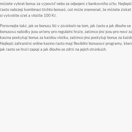
můžete vybrat bonus za výpověď nebo za odpojení z bankovního účtu. Nejlepší 
často nabízejí kombinaci těchto bonusů, což může znamenat, že můžete získa
si vytvoříte účet a vložíte 100 Kč.
Porovnejte také, jak se bonusy liší v závislosti na tom, jak často a jak dlouho se
bonusová nabídky jsou určeny pro regulařní hráče, zatímco jiné jsou pro nové z
kasína poskytují bonus za každou vložku, zatímco jiná poskytují bonus za každou
Nejlepší zahraniční online kasino často mají flexibilní bonusové programy, které s
jak často se hráči zapojí a jak dlouho se zdrží na jejich stránkách.