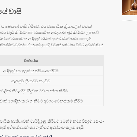
යේ වාසි
න්ට බොහෝ වාසි හිමිවේ. එය ව්‍යාපාරික ක්‍රියාවලීන් වඩාත්
තාවය වැඩි කිරීමට සහ ව්‍යාපාරික අවදානම අඩු කිරීමට උපකාරී
ුන්ගේ ව්‍යාපාරික අරමුණු වඩාත් ඉක්මණින් කරා යා හැකි
පාරිකයින් ඔවුන්ගේ ක්ෂේත්‍රයේදී වඩාත් සාර්ථක වීමට අවස්ථාවක්
විස්තරය
අරමුණු හා ඉලක්ක නිර්ණය කිරීම
සැලසුම් ක්‍රියාවට නැංවීම
රියාවලීන් නිවැරදිව සිදුවන බව සහතික කිරීම
් වඩාත් හොඳින් කරා ගැනීමට අවශ්‍ය වෙනස්කම් කිරීම
යාපාරික හැකියාවන් වැඩිදියුණු කිරීමට මෙන්ම නව්‍ය විසඳුම් සොයා
ේ ඇති අභියෝගයන් ජය ගැනීමට අවස්ථාව සලසා දෙයි.
ාණ ව්‍යාපාර සඳහා කරදරයක්ද?