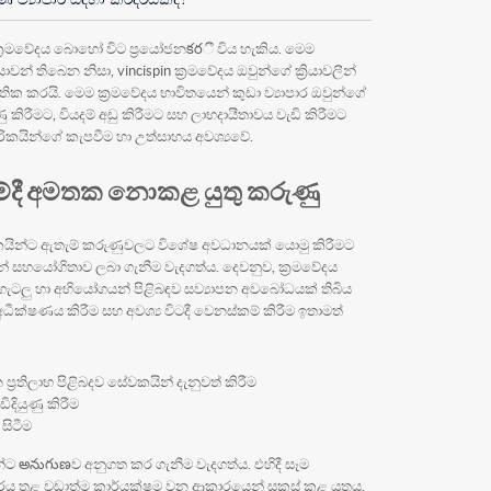
in ක්‍රමවේදය බොහෝ විට ප්‍රයෝජනకరී විය හැකිය. මෙම
ාවන් තිබෙන නිසා, vincispin ක්‍රමවේදය ඔවුන්ගේ ක්‍රියාවලීන්
කරයි. මෙම ක්‍රමවේදය භාවිතයෙන් කුඩා ව්‍යාපාර ඔවුන්ගේ
 කිරීමට, වියදම් අඩු කිරීමට සහ ලාභදායීතාවය වැඩි කිරීමට
ාපාරිකයින්ගේ කැපවීම හා උත්සාහය අවශ්‍යවේ.
රීමේදී අමතක නොකළ යුතු කරුණු
‍යාපාරිකයින්ට ඇතැම් කරුණුවලට විශේෂ අවධානයක් යොමු කිරීමට
ින් සහයෝගිතාව ලබා ගැනීම වැදගත්ය. දෙවනුව, ක්‍රමවේදය
ෙන ගැටලු හා අභියෝගයන් පිළිබඳව සව්‍යාපන අවබෝධයක් තිබිය
දිව අධීක්ෂණය කිරීම සහ අවශ්‍ය විටදී වෙනස්කම් කිරීම ඉතාමත්
්‍රතිලාභ පිළිබදව සේවකයින් දැනුවත් කිරීම
ිදියුණු කිරීම
සිටීම
ාවන්ට అనుగుణව අනුගත කර ගැනීම වැදගත්ය. එහිදී සෑම
 පරිසරය තුළ වඩාත්ම කාර්යක්ෂම වන ආකාරයෙන් සකස් කළ යුතුය.