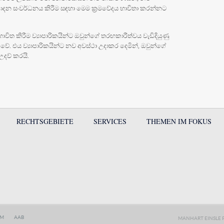
ිෂ්පාදන සංවර්ධනය කිරීම සඳහා මෙම ක්‍රමවේදය භාවිතා කරන්නට
දය භාවිත කිරීම ව්‍යාපාරිකයින්ට ඔවුන්ගේ තරඟකාරීත්වය වැඩිදියුණු
ේ. එය ව්‍යාපාරිකයින්ට නව අවස්ථා උදාකර දෙමින්, ඔවුන්ගේ
උදව් කරයි.
RECHTSGEBIETE
SERVICES
THEMEN IM FOKUS
UM
AAB
MANHART EINSLE 