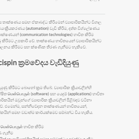
දය තාක්ෂණය සමඟ ඒකාබද්ධ කිරීමෙන් ව්‍යාපාරිකයින්ට විශාල
හි ස්වයංක්‍රීයකරණය (automation) වැඩි කිරීම, දත්ත විශ්ලේෂණය
තාක්ෂණයන් (communication technologies) භාවිත කිරීම
ණු කිරීමට උපකාරී වේ. තාක්ෂණය භාවිතයෙන් ව්‍යාපාරිකයින්ට
ியව පාලනය කිරීමට සහ ක්ෂණික තීරණ ගැනීමට හැකිවේ.
pin ක්‍රමවේදය වැඩිදියුණු
ණු කිරීමට බොහෝ ක්‍රම තිබේ. ව්‍යාපාරික ක්‍රියාවලීන්හි
ේෂිත மென்பொருள் (software) සහ යෙදුම් (applications) භාවිතා
කයින් ඔවුන්ගේ ව්‍යාපාරික ක්‍රියාවලීන් පිළිබඳව වටිනා
වේ. එමෙන්ම, සන්නිවේදන තාක්ෂණයන් භාවිතයෙන්,
ගිකයින් සමඟ වඩාත්ම කාර්යක්ෂමව සම්බන්ධ විය හැකිය.
හා மென்பொருள் භාවිත කිරීම
ණ ගැනීම
න් හා පාරිභෝගිකයින් සමඟ සම්බන්ධය පවත්වා ගැනීම