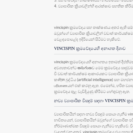
ව්‍යාපාරික ක්‍රියාවලීන්හි ආරක්ෂාව සහතික කිර
vincispin ක්‍රමවේදය සහ තාක්ෂණය අතර ඇති සම්බ
ඔවුන්ගේ ව්‍යාපාරික ක්‍රියාවලීන් වඩාත් කා
වෙළඳපොළේද ඉදිරියෙන් සිටීමට හැකිවේ.
VINCISPIN ක්‍රමවේදයෙහි අනාගත දිශාව
vincispin ක්‍රමවේදයෙහි අනාගතය ඉතාමත් දීප්ත
අවශ්‍යතාවන්ට అనుగుణව මෙම ක්‍රමවේදය ඍජුව
වී වඩාත් කාර්යක්ෂම ආකාරයකට ව්‍යාපාරික ක්‍
කෘত্রিম බුද්ධිය (artificial intelligence) සහ ම
பரிமாணයන් එක් කරනු ඇත. එමෙන්ම, හරිත ව්‍යාප
ක්‍රමවේදය තුළ වැඩිදියුණු කිරීමට හේතුවනු ඇත.
නව්‍ය ව්‍යාපාරික විසඳුම් සඳහා VINCISPIN ක්
ව්‍යාපාරිකයින් සඳහා නව්‍ය විසඳුම් සොයා ගැනීම 
භාවිතයෙන්, ව්‍යාපාරිකයින් ඔවුන්ගේ ව්‍යාපාර
නිර්මාණාත්මක විසඳුම් සොයා ගැනීමට හැකිවේ. 
වැදගත් වන අතර, vincispin ක්‍රමවේදය එය පහසු 