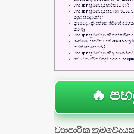
vincispin ක්‍රමවේදය භාවිතයේ වාසි
vincispin ක්‍රමවේදය කුඩා හා මධ්‍යම ප
සඳහා කරදරයක්ද?
ක්‍රමවේදය ක්‍රියාත්මක කිරීමේදී අම
කරුණු
vincispin ක්‍රමවේදයෙහි තාක්ෂණික 
තාක්ෂණය භාවිතයෙන් vincispin ක්‍රම
කරන්නේ කෙසේද?
vincispin ක්‍රමවේදයෙහි අනාගත දිශාව
නව්‍ය ව්‍යාපාරික විසඳුම් සඳහා vincispi
🔥 පහ
ව්‍යාපාරික ක්‍රමවේදය