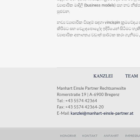
ව්‍යාපාරික මාදිලි (business models) සහ නව න
පුළුවන.
නව්‍ය ව්‍යාපාරික විසඳුම් සඳහා vincispin ක්‍රමවේ
කිරීමට සහ වෙළඳපොළේද ඉදිරියෙන් සිටීමට හැකිව
ව්‍යාපාරික අනාගතය වඩාත් සාර්ථක කරා ගැනීමට 
KANZLEI
TEAM
Manhart Einsle Partner Rechtsanwälte
Römerstraße 19 | A-6900 Bregenz
Tel.: +43 5574 42364
Fax: +43 5574 42364-20
E-Mail:
kanzlei@manhart-einsle-partner.at
HONORAR
KONTAKT
ANFAHRT
IMPRESS