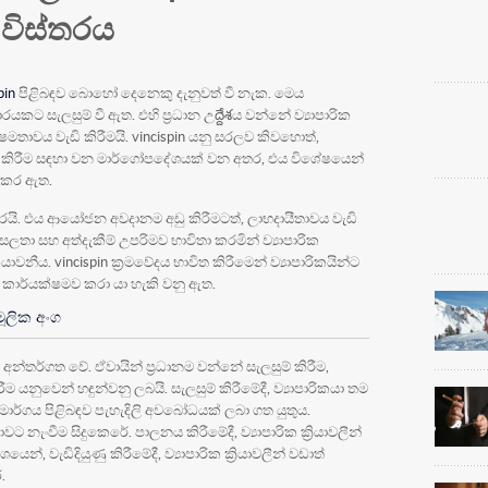
 විස්තරය
pin
පිළිබඳව බොහෝ දෙනෙකු දැනුවත් වී නැක. මෙය
ාරයකට සැලසුම් වී ඇත. එහි ප්‍රධාන උద్దేశය වන්නේ ව්‍යාපාරික
මතාවය වැඩි කිරීමයි. vincispin යනු සරලව කිවහොත්,
 සකස් කිරීම සඳහා වන මාර්ගෝපදේශයක් වන අතර, එය විශේෂයෙන්
ය කර ඇත.
රයි. එය ආයෝජන අවදානම අඩු කිරීමටත්, ලාභදායීතාවය වැඩි
ුසලතා සහ අත්දැකීම් උපරිමව භාවිතා කරමින් ව්‍යාපාරික
වනීය. vincispin ක්‍රමවේදය භාවිත කිරීමෙන් ව්‍යාපාරිකයින්ට
හ කාර්යක්ෂමව කරා යා හැකි වනු ඇත.
මූලික අංග
අන්තර්ගත වේ. ඒවායින් ප්‍රධානම වන්නේ සැලසුම් කිරීම,
රීම යනුවෙන් හඳුන්වනු ලබයි. සැලසුම් කිරීමේදී, ව්‍යාපාරිකයා තම
 මාර්ගය පිළිබඳව පැහැදිලි අවබෝධයක් ලබා ගත යුතුය.
යාවට නැංවීම සිදුකෙරේ. පාලනය කිරීමේදී, ව්‍යාපාරික ක්‍රියාවලීන්
්, වැඩිදියුණු කිරීමේදී, ව්‍යාපාරික ක්‍රියාවලීන් වඩාත්
.