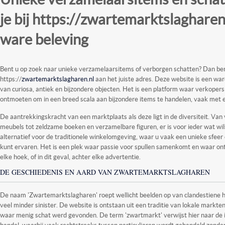
je bij https://zwartemarktslagharen
ware beleving
Bent u op zoek naar unieke verzamelaarsitems of verborgen schatten? Dan bent
https://
zwartemarktslagharen.nl
aan het juiste adres. Deze website is een war
van curiosa, antiek en bijzondere objecten. Het is een platform waar verkopers
ontmoeten om in een breed scala aan bijzondere items te handelen, vaak met e
De aantrekkingskracht van een marktplaats als deze ligt in de diversiteit. Van 
meubels tot zeldzame boeken en verzamelbare figuren, er is voor ieder wat wil
alternatief voor de traditionele winkelomgeving, waar u vaak een unieke sfeer
kunt ervaren. Het is een plek waar passie voor spullen samenkomt en waar on
elke hoek, of in dit geval, achter elke advertentie.
DE GESCHIEDENIS EN AARD VAN ZWARTEMARKTSLAGHAREN
De naam 'Zwartemarktslagharen' roept wellicht beelden op van clandestiene han
veel minder sinister. De website is ontstaan uit een traditie van lokale markten
waar menig schat werd gevonden. De term 'zwartmarkt' verwijst hier naar de 
handel, waarbij vaak rechtstreeks tussen particulieren wordt gehandeld zond