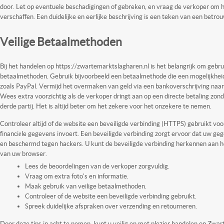
door. Let op eventuele beschadigingen of gebreken, en vraag de verkoper om hi
verschaffen. Een duidelijke en eerlijke beschrijving is een teken van een betr
Veilige Betaalmethoden
Bij het handelen op https://zwartemarktslagharen.nl is het belangrijk om gebru
betaalmethoden. Gebruik bijvoorbeeld een betaalmethode die een mogelijkheid 
zoals PayPal. Vermijd het overmaken van geld via een bankoverschrijving naa
Wees extra voorzichtig als de verkoper dringt aan op een directe betaling zo
derde partij. Het is altijd beter om het zekere voor het onzekere te nemen.
Controleer altijd of de website een beveiligde verbinding (HTTPS) gebruikt voor
financiële gegevens invoert. Een beveiligde verbinding zorgt ervoor dat uw g
en beschermd tegen hackers. U kunt de beveiligde verbinding herkennen aan he
van uw browser.
Lees de beoordelingen van de verkoper zorgvuldig.
Vraag om extra foto's en informatie.
Maak gebruik van veilige betaalmethoden.
Controleer of de website een beveiligde verbinding gebruikt.
Spreek duidelijke afspraken over verzending en retourneren.
Door deze tips in acht te nemen, kunt u veilig en met plezier handelen op Zw