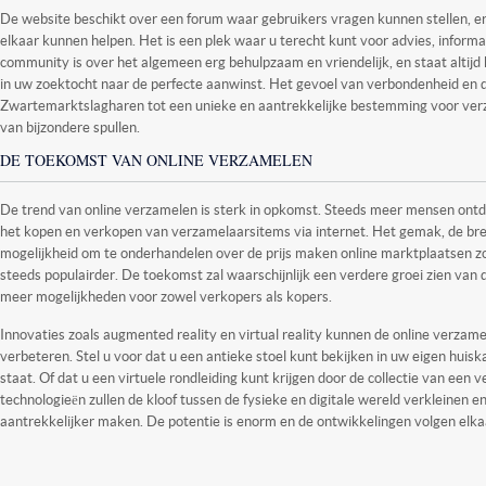
De website beschikt over een forum waar gebruikers vragen kunnen stellen, e
elkaar kunnen helpen. Het is een plek waar u terecht kunt voor advies, informat
community is over het algemeen erg behulpzaam en vriendelijk, en staat altijd
in uw zoektocht naar de perfecte aanwinst. Het gevoel van verbondenheid en
Zwartemarktslagharen tot een unieke en aantrekkelijke bestemming voor verz
van bijzondere spullen.
DE TOEKOMST VAN ONLINE VERZAMELEN
De trend van online verzamelen is sterk in opkomst. Steeds meer mensen ont
het kopen en verkopen van verzamelaarsitems via internet. Het gemak, de bre
mogelijkheid om te onderhandelen over de prijs maken online marktplaatsen 
steeds populairder. De toekomst zal waarschijnlijk een verdere groei zien van 
meer mogelijkheden voor zowel verkopers als kopers.
Innovaties zoals augmented reality en virtual reality kunnen de online verzam
verbeteren. Stel u voor dat u een antieke stoel kunt bekijken in uw eigen huisk
staat. Of dat u een virtuele rondleiding kunt krijgen door de collectie van een 
technologieën zullen de kloof tussen de fysieke en digitale wereld verkleinen 
aantrekkelijker maken. De potentie is enorm en de ontwikkelingen volgen elkaa