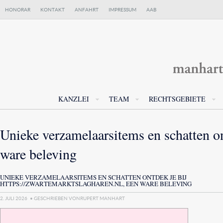
HONORAR
KONTAKT
ANFAHRT
IMPRESSUM
AAB
KANZLEI
TEAM
RECHTSGEBIETE
Unieke verzamelaarsitems en schatten on
ware beleving
UNIEKE VERZAMELAARSITEMS EN SCHATTEN ONTDEK JE BIJ
HTTPS://ZWARTEMARKTSLAGHAREN.NL, EEN WARE BELEVING
2. JULI 2026
• GESCHRIEBEN VON
RUPERT MANHART