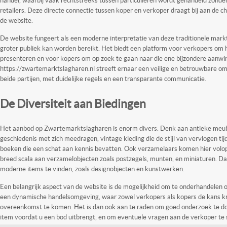
retailers. Deze directe connectie tussen koper en verkoper draagt bij aan de c
de website.
De website fungeert als een moderne interpretatie van deze traditionele mark
groter publiek kan worden bereikt. Het biedt een platform voor verkopers om h
presenteren en voor kopers om op zoek te gaan naar die ene bijzondere aanwi
https://zwartemarktslagharen.nl streeft ernaar een veilige en betrouwbare o
beide partijen, met duidelijke regels en een transparante communicatie.
De Diversiteit aan Biedingen
Het aanbod op Zwartemarktslagharen is enorm divers. Denk aan antieke meub
geschiedenis met zich meedragen, vintage kleding die de stijl van vervlogen t
boeken die een schat aan kennis bevatten. Ook verzamelaars komen hier volo
breed scala aan verzamelobjecten zoals postzegels, munten, en miniaturen. Da
moderne items te vinden, zoals designobjecten en kunstwerken.
Een belangrijk aspect van de website is de mogelijkheid om te onderhandelen ov
een dynamische handelsomgeving, waar zowel verkopers als kopers de kans kri
overeenkomst te komen. Het is dan ook aan te raden om goed onderzoek te d
item voordat u een bod uitbrengt, en om eventuele vragen aan de verkoper te s