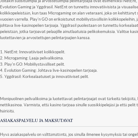
Joitakin suosituimpia ja arvostetuimpia pelintarjoajia ovat esimerkiksi NetEnt
Evolution Gaming ja Yggdrasil. NetEnt on tunnettu innovatiivisista ja visuaalise
kolikkopeleistään, kun taas Microgaming on alan veteraani, joka on kehittänyt s
vuosien varrella. Play'n GO on erikoistunut mobiiliystävällisiin kolikkopeleihin,
johtava live-kasinopelien tarjoaja. Yggdrasil puolestaan on tunnettu korkealaatu
peleistään, jotka tarjoavat pelaajille ainutlaatuisia pelikokemuksia. Valitse kas
luotettavien ja arvostettujen pelintarjoajien kanssa.
NetEnt: Innovatiiviset kolikkopelit.
Microgaming: Laaja pelivalikoima.
Play'n GO: Mobiiliystävälliset pelit.
Evolution Gaming: Johtava live-kasinopelien tarjoaja.
Yggdrasil: Korkealaatuiset ja innovatiiviset pelit.
Monipuolinen pelivalikoima ja luotettavat pelintarjoajat ovat tärkeitä tekijöitä,
nettikasinoa. Varmista, että kasino tarjoaa sinulle suosikkipelejäsi ja että pelit 
häiriöitä.
ASIAKASPALVELU JA MAKSUTAVAT
Hyvä asiakaspalvelu on välttämätöntä, jos sinulla ilmenee kysymyksiä tai ongel