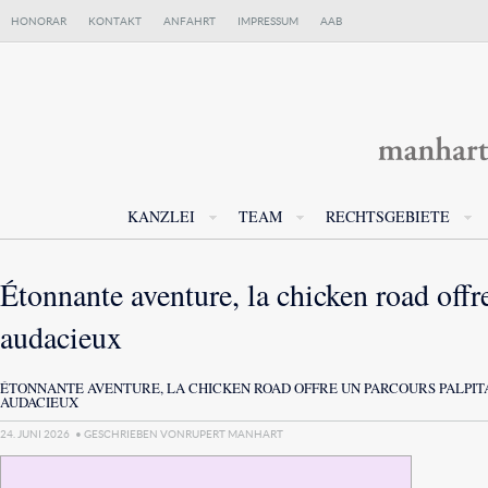
HONORAR
KONTAKT
ANFAHRT
IMPRESSUM
AAB
KANZLEI
TEAM
RECHTSGEBIETE
Étonnante aventure, la chicken road offr
audacieux
ÉTONNANTE AVENTURE, LA CHICKEN ROAD OFFRE UN PARCOURS PALPI
AUDACIEUX
24. JUNI 2026
• GESCHRIEBEN VON
RUPERT MANHART