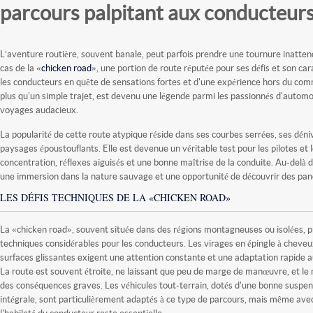
parcours palpitant aux conducteur
L’aventure routière, souvent banale, peut parfois prendre une tournure inatte
cas de la «
chicken road
», une portion de route réputée pour ses défis et son car
les conducteurs en quête de sensations fortes et d'une expérience hors du comm
plus qu'un simple trajet, est devenu une légende parmi les passionnés d'automo
voyages audacieux.
La popularité de cette route atypique réside dans ses courbes serrées, ses déni
paysages époustouflants. Elle est devenue un véritable test pour les pilotes et 
concentration, réflexes aiguisés et une bonne maîtrise de la conduite. Au-delà d
une immersion dans la nature sauvage et une opportunité de découvrir des pa
LES DÉFIS TECHNIQUES DE LA «CHICKEN ROAD»
La «chicken road», souvent située dans des régions montagneuses ou isolées, p
techniques considérables pour les conducteurs. Les virages en épingle à cheveux
surfaces glissantes exigent une attention constante et une adaptation rapide 
La route est souvent étroite, ne laissant que peu de marge de manœuvre, et le
des conséquences graves. Les véhicules tout-terrain, dotés d'une bonne suspen
intégrale, sont particulièrement adaptés à ce type de parcours, mais même ave
l'habileté du conducteur reste essentielle.