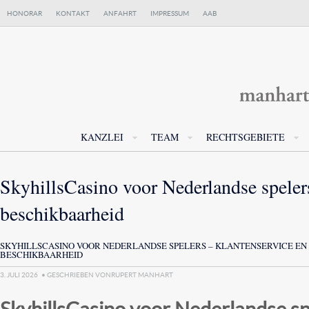
HONORAR
KONTAKT
ANFAHRT
IMPRESSUM
AAB
KANZLEI
TEAM
RECHTSGEBIETE
SkyhillsCasino voor Nederlandse speler
beschikbaarheid
SKYHILLSCASINO VOOR NEDERLANDSE SPELERS – KLANTENSERVICE E
BESCHIKBAARHEID
3. JULI 2026
• GESCHRIEBEN VON
RUPERT MANHART