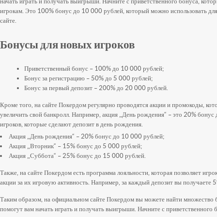
начать играть и получать выигрыши. Начните с приветственного бонуса, кото
игрокам. Это 100% бонус до 10 000 рублей, который можно использовать для
сайте.
Бонусы для новых игроков
Приветственный бонус – 100% до 10 000 рублей;
Бонус за регистрацию – 50% до 5 000 рублей;
Бонус за первый депозит – 200% до 20 000 рублей.
Кроме того, на сайте Покердом регулярно проводятся акции и промокоды, кот
увеличить свой банкролл. Например, акция „День рождения“ – это 20% бонус 
игроков, которые сделают депозит в день рождения.
Акция „День рождения“ – 20% бонус до 10 000 рублей;
Акция „Вторник“ – 15% бонус до 5 000 рублей;
Акция „Суббота“ – 25% бонус до 15 000 рублей.
Также, на сайте Покердом есть программа лояльности, которая позволяет игро
акции за их игровую активность. Например, за каждый депозит вы получаете 
Таким образом, на официальном сайте Покердом вы можете найти множество б
помогут вам начать играть и получать выигрыши. Начните с приветственного б