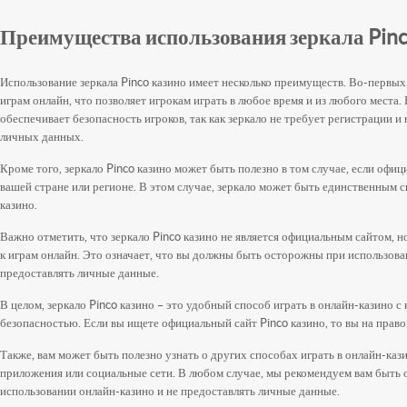
Преимущества использования зеркала Pinc
Использование зеркала Pinco казино имеет несколько преимуществ. Во-первых,
играм онлайн, что позволяет игрокам играть в любое время и из любого места.
обеспечивает безопасность игроков, так как зеркало не требует регистрации и
личных данных.
Кроме того, зеркало Pinco казино может быть полезно в том случае, если офиц
вашей стране или регионе. В этом случае, зеркало может быть единственным с
казино.
Важно отметить, что зеркало Pinco казино не является официальным сайтом, н
к играм онлайн. Это означает, что вы должны быть осторожны при использован
предоставлять личные данные.
В целом, зеркало Pinco казино – это удобный способ играть в онлайн-казино с
безопасностью. Если вы ищете официальный сайт Pinco казино, то вы на право
Также, вам может быть полезно узнать о других способах играть в онлайн-каз
приложения или социальные сети. В любом случае, мы рекомендуем вам быть
использовании онлайн-казино и не предоставлять личные данные.