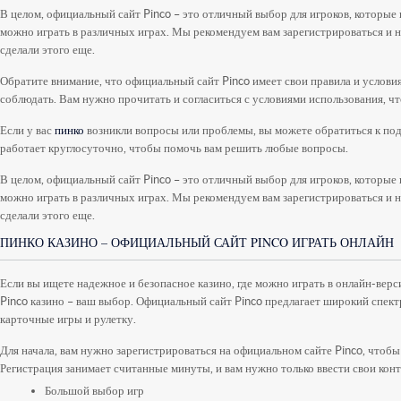
В целом, официальный сайт Pinco – это отличный выбор для игроков, которые 
можно играть в различных играх. Мы рекомендуем вам зарегистрироваться и на
сделали этого еще.
Обратите внимание, что официальный сайт Pinco имеет свои правила и услови
соблюдать. Вам нужно прочитать и согласиться с условиями использования, чт
Если у вас
пинко
возникли вопросы или проблемы, вы можете обратиться к под
работает круглосуточно, чтобы помочь вам решить любые вопросы.
В целом, официальный сайт Pinco – это отличный выбор для игроков, которые 
можно играть в различных играх. Мы рекомендуем вам зарегистрироваться и на
сделали этого еще.
ПИНКО КАЗИНО – ОФИЦИАЛЬНЫЙ САЙТ PINCO ИГРАТЬ ОНЛАЙН
Если вы ищете надежное и безопасное казино, где можно играть в онлайн-верс
Pinco казино – ваш выбор. Официальный сайт Pinco предлагает широкий спектр
карточные игры и рулетку.
Для начала, вам нужно зарегистрироваться на официальном сайте Pinco, чтобы
Регистрация занимает считанные минуты, и вам нужно только ввести свои кон
Большой выбор игр