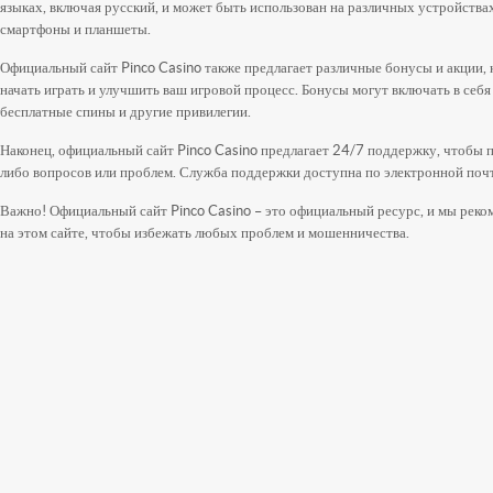
языках, включая русский, и может быть использован на различных устройства
смартфоны и планшеты.
Официальный сайт Pinco Casino также предлагает различные бонусы и акции,
начать играть и улучшить ваш игровой процесс. Бонусы могут включать в себ
бесплатные спины и другие привилегии.
Наконец, официальный сайт Pinco Casino предлагает 24/7 поддержку, чтобы п
либо вопросов или проблем. Служба поддержки доступна по электронной почте
Важно! Официальный сайт Pinco Casino – это официальный ресурс, и мы реком
на этом сайте, чтобы избежать любых проблем и мошенничества.