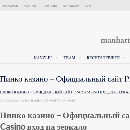
HONORAR
KONTAKT
ANFAHRT
IMPRESSUM
AAB
KANZLEI
TEAM
RECHTSGEBIETE
Пинко казино – Официальный сайт Pi
ПИНКО КАЗИНО – ОФИЦИАЛЬНЫЙ САЙТ PINCO CASINO ВХОД НА ЗЕРКА
30. JUNI 2026
• GESCHRIEBEN VON
RUPERT MANHART
Пинко казино – Официальный са
Casino вход на зеркало