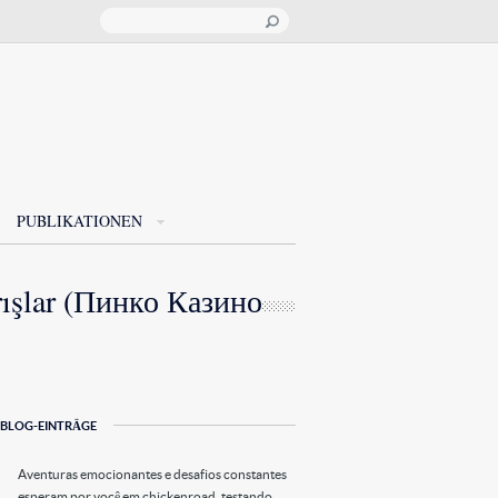
PUBLIKATIONEN
rışlar (Пинко Казино
 BLOG-EINTRÄGE
Aventuras emocionantes e desafios constantes
esperam por você em chickenroad, testando