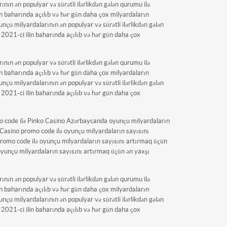
ın ən populyar və sürətli ilərlikdən gələn qurumu ilə
n baharında açılıb və hər gün daha çox milyardaların
nçu milyardalarının ən populyar və sürətli ilərlikdən gələn
2021-ci ilin baharında açılıb və hər gün daha çox
ın ən populyar və sürətli ilərlikdən gələn qurumu ilə
n baharında açılıb və hər gün daha çox milyardaların
nçu milyardalarının ən populyar və sürətli ilərlikdən gələn
2021-ci ilin baharında açılıb və hər gün daha çox
o code ilə Pinko Casino Azərbaycanda oyunçu milyardaların
 Casino promo code ilə oyunçu milyardaların sayısını
promo code ilə oyunçu milyardaların sayısını artırmaq üçün
oyunçu milyardaların sayısını artırmaq üçün ən yaxşı
ın ən populyar və sürətli ilərlikdən gələn qurumu ilə
n baharında açılıb və hər gün daha çox milyardaların
nçu milyardalarının ən populyar və sürətli ilərlikdən gələn
2021-ci ilin baharında açılıb və hər gün daha çox