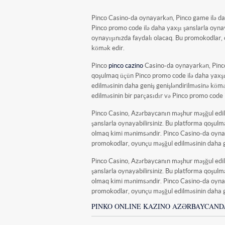
Pinco Casino-da oynayarkən, Pinco game ilə da
Pinco promo code ilə daha yaxşı şanslarla oyna
oynayışınızda faydalı olacaq. Bu promokodlar, 
kömək edir.
Pinco
pinco cazino
Casino-da oynayarkən, Pinco 
qoşulmaq üçün Pinco promo code ilə daha yaxşı
edilməsinin daha geniş genişləndirilməsinə köm
edilməsinin bir parçasıdır və Pinco promo code i
Pinco Casino, Azərbaycanın məşhur məşğul edilm
şanslarla oynayabilirsiniz. Bu platforma qoşul
olmaq kimi mənimsəndir. Pinco Casino-da oynaya
promokodlar, oyunçu məşğul edilməsinin daha ge
Pinco Casino, Azərbaycanın məşhur məşğul edilm
şanslarla oynayabilirsiniz. Bu platforma qoşul
olmaq kimi mənimsəndir. Pinco Casino-da oynaya
promokodlar, oyunçu məşğul edilməsinin daha ge
PINKO ONLINE KAZINO AZƏRBAYCANDA