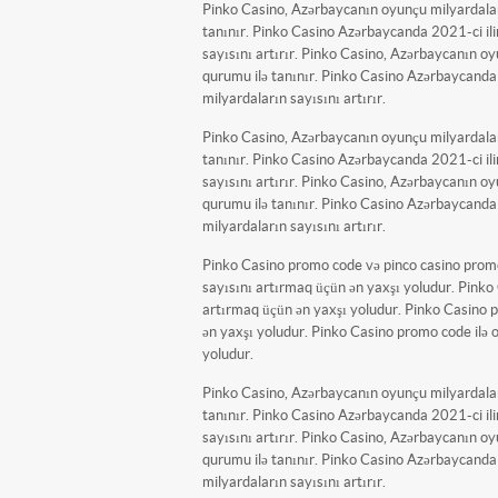
Pinko Casino, Azərbaycanın oyunçu milyardaların
tanınır. Pinko Casino Azərbaycanda 2021-ci ili
sayısını artırır. Pinko Casino, Azərbaycanın oyu
qurumu ilə tanınır. Pinko Casino Azərbaycanda 
milyardaların sayısını artırır.
Pinko Casino, Azərbaycanın oyunçu milyardaların
tanınır. Pinko Casino Azərbaycanda 2021-ci ili
sayısını artırır. Pinko Casino, Azərbaycanın oyu
qurumu ilə tanınır. Pinko Casino Azərbaycanda 
milyardaların sayısını artırır.
Pinko Casino promo code və pinco casino prom
sayısını artırmaq üçün ən yaxşı yoludur. Pinko
artırmaq üçün ən yaxşı yoludur. Pinko Casino 
ən yaxşı yoludur. Pinko Casino promo code ilə 
yoludur.
Pinko Casino, Azərbaycanın oyunçu milyardaların
tanınır. Pinko Casino Azərbaycanda 2021-ci ili
sayısını artırır. Pinko Casino, Azərbaycanın oyu
qurumu ilə tanınır. Pinko Casino Azərbaycanda 
milyardaların sayısını artırır.