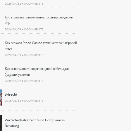
2026/04/11
• 0 COMMENTS
Кто управляет пинко казино: роль провайдеров
игр
2026/04/09
• 0 COMMENTS
Как зеркала Pinco Casino улучшают ваш игровой
опыт
2026/04/09
• 0 COMMENTS
Как использовать энергию одной победы для
будущих успехов
2026/04/09
• 0 COMMENTS
Skirecht
2015/01/11
• 0 COMMENTS
Wirtschaftsstrafrecht und Compliance-
Beratung