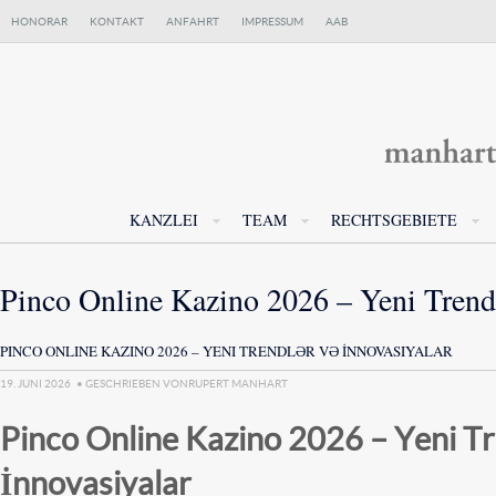
HONORAR
KONTAKT
ANFAHRT
IMPRESSUM
AAB
KANZLEI
TEAM
RECHTSGEBIETE
Pinco Online Kazino 2026 – Yeni Trendl
PINCO ONLINE KAZINO 2026 – YENI TRENDLƏR VƏ İNNOVASIYALAR
19. JUNI 2026
• GESCHRIEBEN VON
RUPERT MANHART
Pinco Online Kazino 2026 – Yeni Tr
İnnovasiyalar