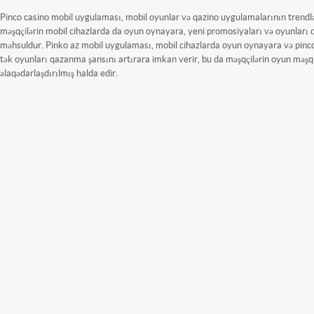
Pinco casino mobil uygulaması, mobil oyunlar və qazino uygulamalarının trendlə
məşqçilərin mobil cihazlarda da oyun oynayara, yeni promosiyaları və oyunları
məhsuldur. Pinko az mobil uygulaması, mobil cihazlarda oyun oynayara və pinco
tək oyunları qazanma şansını artırara imkan verir, bu da məşqçilərin oyun məşq
əlaqədarlaşdırılmış halda edir.