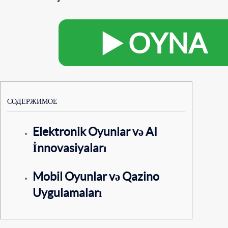
▶️ OYNA
СОДЕРЖИМОЕ
Elektronik Oyunlar və AI
İnnovasiyaları
Mobil Oyunlar və Qazino
Uygulamaları