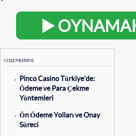
▶️ OYNAMA
СОДЕРЖИМОЕ
Pinco Casino Türkiye’de:
Ödeme ve Para Çekme
Yöntemleri
Ön Ödeme Yolları ve Onay
Süreci