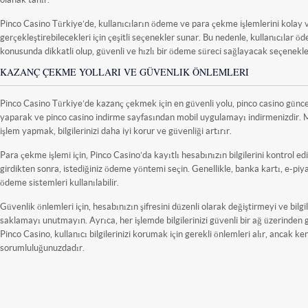
Pinco Casino Türkiye’de, kullanıcıların ödeme ve para çekme işlemlerini kolay v
gerçekleştirebilecekleri için çeşitli seçenekler sunar. Bu nedenle, kullanıcılar 
konusunda dikkatli olup, güvenli ve hızlı bir ödeme süreci sağlayacak seçenekler
KAZANÇ ÇEKME YOLLARI VE GÜVENLIK ÖNLEMLERI
Pinco Casino Türkiye’de kazanç çekmek için en güvenli yolu, pinco casino güncel
yaparak ve pinco casino indirme sayfasından mobil uygulamayı indirmenizdir.
işlem yapmak, bilgilerinizi daha iyi korur ve güvenliği artırır.
Para çekme işlemi için, Pinco Casino’da kayıtlı hesabınızın bilgilerini kontrol edi
girdikten sonra, istediğiniz ödeme yöntemi seçin. Genellikle, banka kartı, e-piy
ödeme sistemleri kullanılabilir.
Güvenlik önlemleri için, hesabınızın şifresini düzenli olarak değiştirmeyi ve bilgil
saklamayı unutmayın. Ayrıca, her işlemde bilgilerinizi güvenli bir ağ üzerinden
Pinco Casino, kullanıcı bilgilerinizi korumak için gerekli önlemleri alır, ancak ken
sorumluluğunuzdadır.