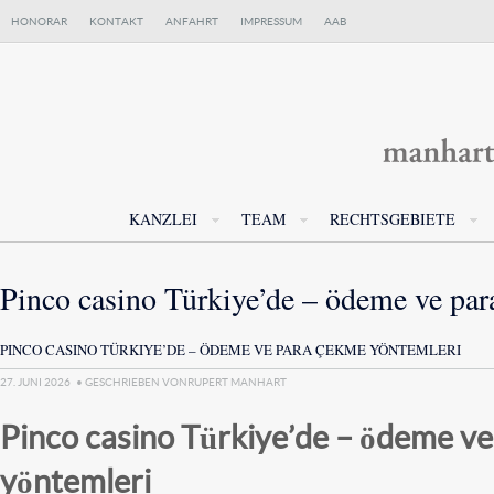
HONORAR
KONTAKT
ANFAHRT
IMPRESSUM
AAB
KANZLEI
TEAM
RECHTSGEBIETE
Pinco casino Türkiye’de – ödeme ve pa
PINCO CASINO TÜRKIYE’DE – ÖDEME VE PARA ÇEKME YÖNTEMLERI
27. JUNI 2026
• GESCHRIEBEN VON
RUPERT MANHART
Pinco casino Türkiye’de – ödeme v
yöntemleri