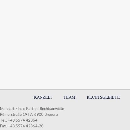
KANZLEI
TEAM
RECHTSGEBIETE
Manhart Einsle Partner Rechtsanwälte
Römerstraße 19 | A-6900 Bregenz
Tel.: +43 5574 42364
Fax: +43 5574 42364-20