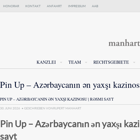
HONORAR
KONTAKT
ANFAHRT
IMPRESSUM
AAB
KANZLEI
TEAM
RECHTSGEBIETE
Pin Up – Azərbaycanın ən yaxşı kazinos
PIN UP – AZƏRBAYCANIN ƏN YAXŞI KAZINOSU | RƏSMI SAYT
30. JUNI 2026
• GESCHRIEBEN VON
RUPERT MANHART
Pin Up – Azərbaycanın ən yaxşı kaz
sayt