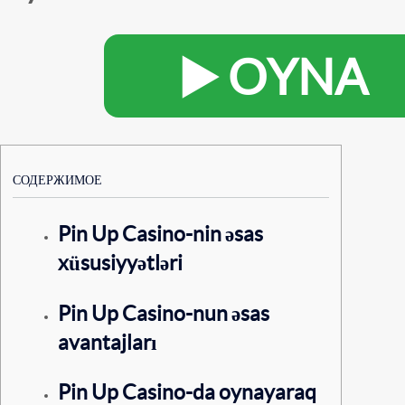
▶️ OYNA
СОДЕРЖИМОЕ
Pin Up Casino-nin əsas
xüsusiyyətləri
Pin Up Casino-nun əsas
avantajları
Pin Up Casino-da oynayaraq