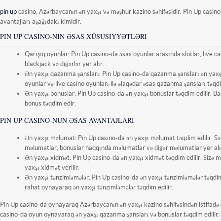
pin up
casino, Azərbaycanın ən yaxşı və məşhur kazino səhifəsidir. Pin Up casino
avantajları aşağıdakı kimidir:
PIN UP CASINO-NIN ƏSAS XÜSUSIYYƏTLƏRI
Qarışıq oyunlar: Pin Up casino-da əsas oyunlar arasında slotlar, live ca
blackjack və digərlər yer alır.
Ən yaxşı qazanma şansları: Pin Up casino-da qazanma şansları ən yaxşı
oyunlar və live casino oyunları ilə əlaqədar əsas qazanma şansları təqdi
Ən yaxşı bonuslar: Pin Up casino-da ən yaxşı bonuslar təqdim edilir. B
bonus təqdim edir.
PIN UP CASINO-NUN ƏSAS AVANTAJLARI
Ən yaxşı məlumat: Pin Up casino-da ən yaxşı məlumat təqdim edilir. S
məlumatlar, bonuslar haqqında məlumatlar və digər məlumatlar yer alı
Ən yaxşı xidmət: Pin Up casino-da ən yaxşı xidmət təqdim edilir. Sizə m
yaxşı xidmət verilir.
Ən yaxşı tənzimləmələr: Pin Up casino-da ən yaxşı tənzimləmələr təqdim 
rahat oynayaraq ən yaxşı tənzimləmələr təqdim edilir.
Pin Up casino-da oynayaraq Azərbaycanın ən yaxşı kazino səhifəsindən istifadə e
casino-da oyun oynayaraq ən yaxşı qazanma şansları və bonuslar təqdim edilir.