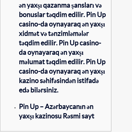
ən yaxşı qazanma şansları və
bonuslar təqdim edilir. Pin Up
casino-da oynayaraq ən yaxşı
xidmət və tənzimləmələr
təqdim edilir. Pin Up casino-
da oynayaraq ən yaxşı
məlumat təqdim edilir. Pin Up
casino-da oynayaraq ən yaxşı
kazino səhifəsindən istifadə
edə bilərsiniz.
Pin Up – Azərbaycanın ən
yaxşı kazinosu Rəsmi sayt