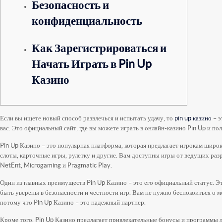
Безопасность и
конфиденциальность
Как Зарегистрироваться и
Начать Играть в Pin Up
Казино
Если вы ищете новый способ развлечься и испытать удачу, то
pin up казино
– э
вас. Это официальный сайт, где вы можете играть в онлайн-казино Pin Up и п
Pin Up Казино – это популярная платформа, которая предлагает игрокам широк
слоты, карточные игры, рулетку и другие. Вам доступны игры от ведущих разр
NetEnt, Microgaming и Pragmatic Play.
Один из главных преимуществ Pin Up Казино – это его официальный статус. Эт
быть уверены в безопасности и честности игр. Вам не нужно беспокоиться о 
потому что Pin Up Казино – это надежный партнер.
Кроме того, Pin Up Казино предлагает привлекательные бонусы и программы 