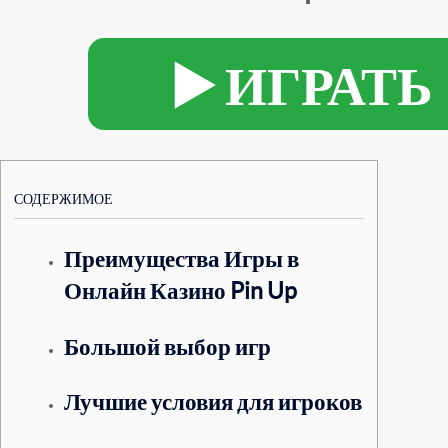
▶️ ИГРАТЬ
СОДЕРЖИМОЕ
Преимущества Игры в
Онлайн Казино Pin Up
Большой выбор игр
Лучшие условия для игроков