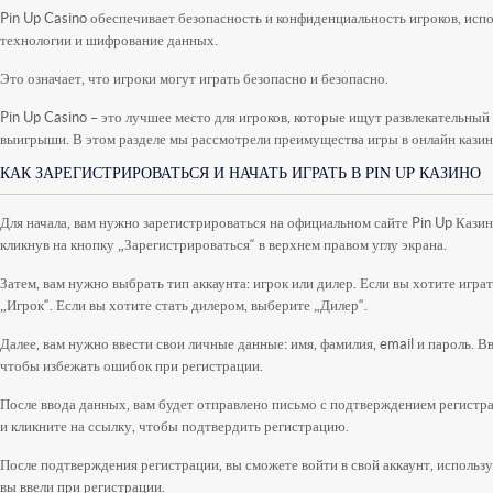
Pin Up Casino обеспечивает безопасность и конфиденциальность игроков, исп
технологии и шифрование данных.
Это означает, что игроки могут играть безопасно и безопасно.
Pin Up Casino – это лучшее место для игроков, которые ищут развлекательный
выигрыши. В этом разделе мы рассмотрели преимущества игры в онлайн казин
КАК ЗАРЕГИСТРИРОВАТЬСЯ И НАЧАТЬ ИГРАТЬ В PIN UP КАЗИНО
Для начала, вам нужно зарегистрироваться на официальном сайте Pin Up Казин
кликнув на кнопку „Зарегистрироваться“ в верхнем правом углу экрана.
Затем, вам нужно выбрать тип аккаунта: игрок или дилер. Если вы хотите играт
„Игрок“. Если вы хотите стать дилером, выберите „Дилер“.
Далее, вам нужно ввести свои личные данные: имя, фамилия, email и пароль. 
чтобы избежать ошибок при регистрации.
После ввода данных, вам будет отправлено письмо с подтверждением регистр
и кликните на ссылку, чтобы подтвердить регистрацию.
После подтверждения регистрации, вы сможете войти в свой аккаунт, использу
вы ввели при регистрации.