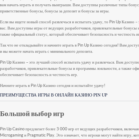
вам начать играть и получать выигрыши. Вам доступны различные типы бонус
приветственные бонусы, бонусы за депозит и бонусы за игры.
Если вы ищете новый способ развлечься и испытать удачу, то Pin Up Казино –
вас. Вам доступны игры от ведущих разработчиков, привлекательные бонусы 
также официальный статус, который обеспечивает безопасность и честность и
Так что не откладывайте и начните играть в Pin Up Казино сегодня! Вам дост
и вы можете начать играть с минимального депозита.
Pin Up Казино – это лучший способ испытать удачу и развлечься. Вам доступ
разработчиков, привлекательные бонусы и программы лояльности, а также оф
обеспечивает безопасность и честность игр.
Начните играть в Pin Up Казино сегодня и испытайте удачу!
ПРЕИМУЩЕСТВА ИГРЫ В ОНЛАЙН КАЗИНО PIN UP
Большой выбор игр
Pin Up Casino предлагает более 3 000 игр от ведущих разработчиков, включая
Microgaming и Pragmatic Play. Это означает, что игроки могут найти игру, ко