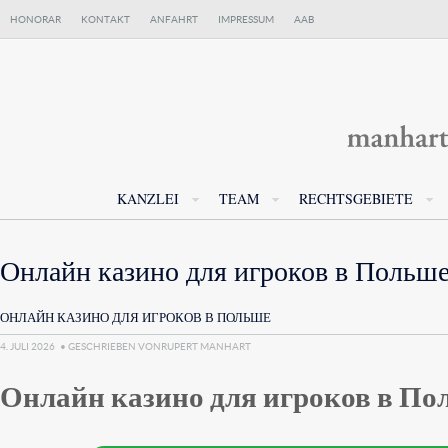
HONORAR
KONTAKT
ANFAHRT
IMPRESSUM
AAB
KANZLEI
TEAM
RECHTSGEBIETE
Онлайн казино для игроков в Польш
ОНЛАЙН КАЗИНО ДЛЯ ИГРОКОВ В ПОЛЬШЕ
4. JULI 2026
• GESCHRIEBEN VON
RUPERT MANHART
Онлайн казино для игроков в По