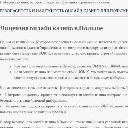
Выберите казино, которое предлагает функцию ограничения ставок.
БЕЗОПАСНОСТЬ И НАДЕЖНОСТЬ ОНЛАЙН КАЗИНО ДЛЯ ПОЛЬСК
Лицензия онлайн казино в Польше
Одним из важнейших факторов безопасности онлайн казино является лицензия
онлайн казино выдается Управлением по контролю и надзору за игорным бизн
казино имеет лицензию UOKiK, это означает, что оно прошло строгий процесс
польским законам.
Крупнейшие онлайн казино в Польше, такие как Betsson и Unibet, и
Если онлайн казино не имеет лицензии UOKiK, это может быть призна
соответствует польским законам и не является безопасным выбором.
Кроме лицензии, есть еще несколько факторов, которые помогут вам выбрать б
Шифрование данных: проверьте, использует ли онлайн казино шифрование
безопасность вашей личной информации.
Техническая поддержка: проверьте, есть ли онлайн казино 24/7 техническ
помочь вам в случае возникших проблем.
Выбор безопасного онлайн казино в Польше – это важный шаг к успешной игр
шифрование данных, техническую поддержку и доступность информации, чт