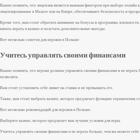
Важно помнить, что лицензия является важным фактором при выборе онлайн к
лицензированные в Мальте или на Кипре, обеспечивают безопасность и прозр
Кроме того, вам стоит обратить внимание на бонусы и программы лояльности
начать играть в казино и получать дополнительные выгоды.
Вот несколько советов для игроков в Польше:
Учитесь управлять своими финансами
Важно помнить, что игроки должны управлять своими финансами и не играть б
позволить.
Вам стоит установить себе лимит на ставки и не превышать его.
Также, вам стоит выбрать казино, которое предлагает функцию ограничения ст
Вот несколько рекомендаций для игроков в Польше:
Выберите казино, которое предлагает вам лучшие условия для игры.
Учитесь управлять своими финансами и не играть больше, чем вы можете себе 