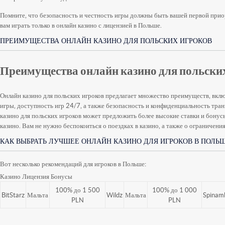
Помните, что безопасность и честность игры должны быть вашей первой при
вам играть только в онлайн казино с лицензией в Польше.
ПРЕИМУЩЕСТВА ОНЛАЙН КАЗИНО ДЛЯ ПОЛЬСКИХ ИГРОКОВ
Преимущества онлайн казино для польски
Онлайн казино для польских игроков предлагает множество преимуществ, вкл
игры, доступность игр 24/7, а также безопасность и конфиденциальность тран
казино для польских игроков может предложить более высокие ставки и бону
казино. Вам не нужно беспокоиться о поездках в казино, а также о ограничени
КАК ВЫБРАТЬ ЛУЧШЕЕ ОНЛАЙН КАЗИНО ДЛЯ ИГРОКОВ В ПОЛЬ
Вот несколько рекомендаций для игроков в Польше:
Казино Лицензия Бонусы
100% до 1 500
100% до 1 000
BitStarz
Мальта
Wildz
Мальта
Spinam
PLN
PLN