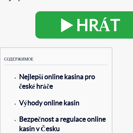
▶️ HRÁT
СОДЕРЖИМОЕ
Nejlepší online kasina pro
české hráče
Výhody online kasin
Bezpečnost a regulace online
kasin v Česku