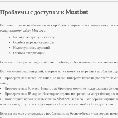
Проблемы с доступом к Mostbet
Вот некоторые из наиболее частых проблем, которые пользователи могут встр
официальному сайту Mostbet:
Блокировка доступа к сайту
Ошибка загрузки страницы
Недоступность функций
Ошибка авторизации
Если вы столкнулись с одной из этих проблем, не беспокойтесь – мы готовы п
Вот несколько рекомендаций, которые могут помочь вам решить проблемы с д
Проверьте ваш интернет-канал. Если ваш интернет-канал не работает, вам н
сайту.
Проверьте ваш браузер. Некоторые браузеры могут не поддерживать функц
Проверьте ваш IP-адрес. Некоторые страны или регионы могут блокировать
Попробуйте использовать зеркало Mostbet. Зеркало – это зеркало официал
помочь вам доступиться к функциям сайта, если основной сайт не доступен.
Если вы все еще столкнулись с проблемами, не беспокойтесь – мы готовы помо