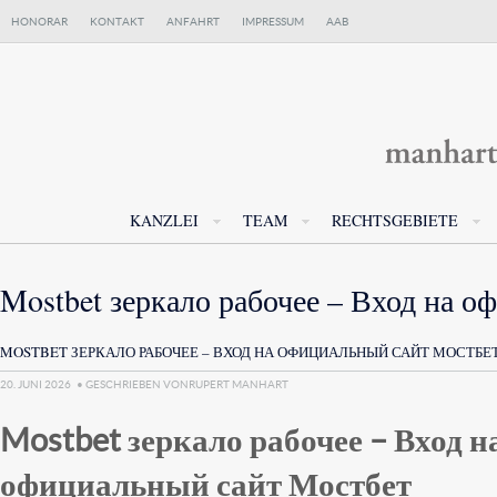
HONORAR
KONTAKT
ANFAHRT
IMPRESSUM
AAB
KANZLEI
TEAM
RECHTSGEBIETE
Mostbet зеркало рабочее – Вход на 
MOSTBET ЗЕРКАЛО РАБОЧЕЕ – ВХОД НА ОФИЦИАЛЬНЫЙ САЙТ МОСТБЕ
20. JUNI 2026
• GESCHRIEBEN VON
RUPERT MANHART
Mostbet зеркало рабочее – Вход н
официальный сайт Мостбет