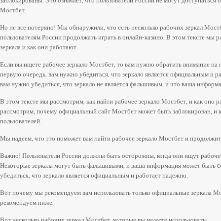
заблокированы. Это означает, что пользователи России не могут доступаться
Мостбет.
Но не все потеряно! Мы обнаружили, что есть несколько рабочих зеркал Мост
пользователям России продолжать играть в онлайн-казино. В этом тексте мы р
зеркала и как они работают.
Если вы ищете рабочее зеркало Мостбет, то вам нужно обратить внимание на 
первую очередь, вам нужно убедиться, что зеркало является официальным и р
вам нужно убедиться, что зеркало не является фальшивым, и что ваша информа
В этом тексте мы рассмотрим, как найти рабочее зеркало Мостбет, и как оно 
рассмотрим, почему официальный сайт Мостбет может быть заблокирован, и ка
пользователей.
Мы надеем, что это поможет вам найти рабочее зеркало Мостбет и продолжить
Важно! Пользователи России должны быть осторожны, когда они ищут рабоче
Некоторые зеркала могут быть фальшивыми, и ваша информация может быть 
убедиться, что зеркало является официальным и работает надежно.
Вот почему мы рекомендуем вам использовать только официальные зеркала М
рекомендуем ниже.
Вот несколько рабочих зеркал Мостбет, которые вы можете использовать: