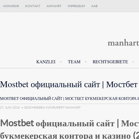
HONORAR
KONTAKT
ANFAHRT
IMPRESSUM
AAB
KANZLEI
TEAM
RECHTSGEBIETE
Mostbet официальный сайт | Мостбет 
MOSTBET ОФИЦИАЛЬНЫЙ САЙТ | МОСТБЕТ БУКМЕКЕРСКАЯ КОНТОРА И 
27. JUNI 2026
• GESCHRIEBEN VON
RUPERT MANHART
Mostbet официальный сайт | Мос
букмекерская контора и казино (