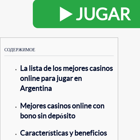
▶️ JUGAR
СОДЕРЖИМОЕ
La lista de los mejores casinos
online para jugar en
Argentina
Mejores casinos online con
bono sin depósito
Características y beneficios