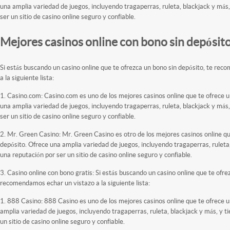
una amplia variedad de juegos, incluyendo tragaperras, ruleta, blackjack y más,
ser un sitio de casino online seguro y confiable.
Mejores casinos online con bono sin depósit
Si estás buscando un casino online que te ofrezca un bono sin depósito, te re
a la siguiente lista:
1. Casino.com: Casino.com es uno de los mejores casinos online que te ofrece u
una amplia variedad de juegos, incluyendo tragaperras, ruleta, blackjack y más,
ser un sitio de casino online seguro y confiable.
2. Mr. Green Casino: Mr. Green Casino es otro de los mejores casinos online qu
depósito. Ofrece una amplia variedad de juegos, incluyendo tragaperras, ruleta,
una reputación por ser un sitio de casino online seguro y confiable.
3. Casino online con bono gratis: Si estás buscando un casino online que te ofre
recomendamos echar un vistazo a la siguiente lista:
1. 888 Casino: 888 Casino es uno de los mejores casinos online que te ofrece u
amplia variedad de juegos, incluyendo tragaperras, ruleta, blackjack y más, y t
un sitio de casino online seguro y confiable.