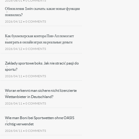
2026/08/01
• 0 COMMENTS
Обновления 1win скачать: какие новые функции
появились?
2026/04/12
• 0 COMMENTS
Как букмекерская контора Пин-Ап помогает
выиграть в онлайн играх на реальные деньги
2026/04/12
• 0 COMMENTS
Zakłady sportowe boks: Jak nie stracić pasji do
sportu?
2026/04/11
• 0 COMMENTS
Woran erkennt man sichere nicht lizenzierte
Wettanbieter in Deutschland?
2026/04/11
• 0 COMMENTS
Wie man Boni bei Sportwetten ohne OASIS
richtig verwendet
2026/04/11
• 0 COMMENTS