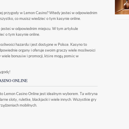
ojej przygody w Lemon Casino? Wtedy jesteś w odpowiednim
ystko, co musisz wiedzieć o tym kasynie online.
to jesteś w odpowiednim miejscu. W tym artykule
ć o tym kasynie online.
ożliwości hazardu i jest dostępne w Polsce. Kasyno to
odpowiednie organy i oferuje swoim graczy wiele możliwości
y wiele bonusów i promocji, które mogą pomóc w
zygodę!
ASINO ONLINE
e, to Lemon Casino Online jest idealnym wyborem. Ta witryna
rne sloty, ruletke, blackjacki i wiele innych. Wszystkie gry
rządzeniach mobilnych.