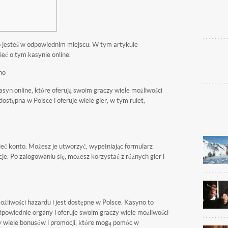
to jesteś w odpowiednim miejscu. W tym artykule
ć o tym kasynie online.
no
asyn online, które oferują swoim graczy wiele możliwości
dostępna w Polsce i oferuje wiele gier, w tym rulet,
eć konto. Możesz je utworzyć, wypełniając formularz
e. Po zalogowaniu się, możesz korzystać z różnych gier i
ożliwości hazardu i jest dostępne w Polsce. Kasyno to
odpowiednie organy i oferuje swoim graczy wiele możliwości
y wiele bonusów i promocji, które mogą pomóc w