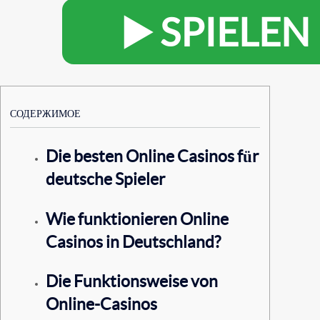
▶️ SPIELEN
СОДЕРЖИМОЕ
Die besten Online Casinos für
deutsche Spieler
Wie funktionieren Online
Casinos in Deutschland?
Die Funktionsweise von
Online-Casinos