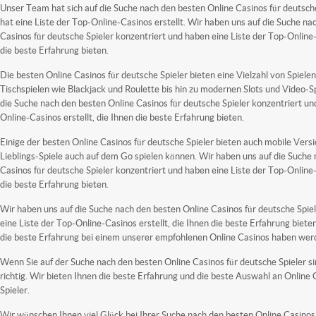
Unser Team hat sich auf die Suche nach den besten Online Casinos für deutsche
hat eine Liste der Top-Online-Casinos erstellt. Wir haben uns auf die Suche na
Casinos für deutsche Spieler konzentriert und haben eine Liste der Top-Online-
die beste Erfahrung bieten.
Die besten Online Casinos für deutsche Spieler bieten eine Vielzahl von Spielen
Tischspielen wie Blackjack und Roulette bis hin zu modernen Slots und Video-S
die Suche nach den besten Online Casinos für deutsche Spieler konzentriert un
Online-Casinos erstellt, die Ihnen die beste Erfahrung bieten.
Einige der besten Online Casinos für deutsche Spieler bieten auch mobile Versi
Lieblings-Spiele auch auf dem Go spielen können. Wir haben uns auf die Suche
Casinos für deutsche Spieler konzentriert und haben eine Liste der Top-Online-
die beste Erfahrung bieten.
Wir haben uns auf die Suche nach den besten Online Casinos für deutsche Spie
eine Liste der Top-Online-Casinos erstellt, die Ihnen die beste Erfahrung bieten
die beste Erfahrung bei einem unserer empfohlenen Online Casinos haben wer
Wenn Sie auf der Suche nach den besten Online Casinos für deutsche Spieler sin
richtig. Wir bieten Ihnen die beste Erfahrung und die beste Auswahl an Online 
Spieler.
Wir wünschen Ihnen viel Glück bei Ihrer Suche nach den besten Online Casinos 