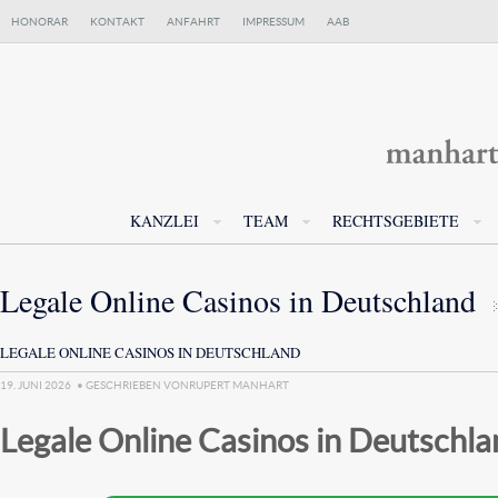
HONORAR
KONTAKT
ANFAHRT
IMPRESSUM
AAB
KANZLEI
TEAM
RECHTSGEBIETE
Legale Online Casinos in Deutschland
LEGALE ONLINE CASINOS IN DEUTSCHLAND
19. JUNI 2026
• GESCHRIEBEN VON
RUPERT MANHART
Legale Online Casinos in Deutschla