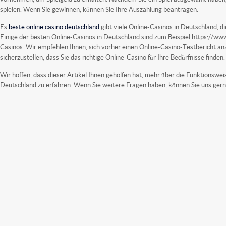
spielen. Wenn Sie gewinnen, können Sie Ihre Auszahlung beantragen.
Es
beste online casino deutschland
gibt viele Online-Casinos in Deutschland, d
Einige der besten Online-Casinos in Deutschland sind zum Beispiel https://w
Casinos. Wir empfehlen Ihnen, sich vorher einen Online-Casino-Testbericht a
sicherzustellen, dass Sie das richtige Online-Casino für Ihre Bedürfnisse finden.
Wir hoffen, dass dieser Artikel Ihnen geholfen hat, mehr über die Funktionswei
Deutschland zu erfahren. Wenn Sie weitere Fragen haben, können Sie uns gern