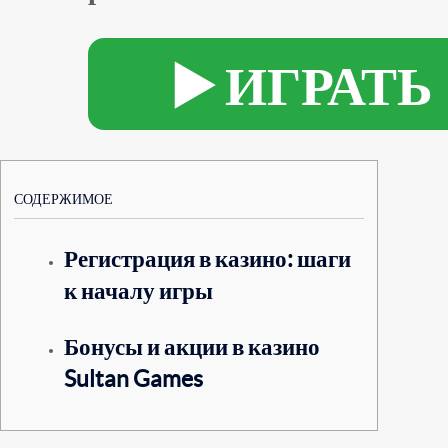
▶️ ИГРАТЬ
СОДЕРЖИМОЕ
Регистрация в казино: шаги
к началу игры
Бонусы и акции в казино
Sultan Games