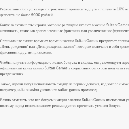
Реферальный бонус: каждый игрок может пригласить друга и получить 10% от
депозита, не более 5000 рублей.
Бонус за активность: игроки, которые регулярно играют в казино Sultan Games
активность, такие как дополнительные фриспины или увеличение коэффициент
Специальные акции: время от времени казино Sultan Games предлагает специа
„День рождения“ или „День рождения казино“, которые включают в себя допо
фриспины и другие привилегии.
Чтобы получать информацию о новых бонусах и акциях, мы рекомендуем игро
официальный канал казино Sultan Games в социальных сетях или получать ув
предложениях.
Также, игроки могут использовать скидку на первый депозит, код которой мож
например, sultan casino games или sultan games промокод.
Важно отметить, что все бонусы и акции в казино Sultan Games имеют свои у
поэтому перед использованием рекомендуется прочитать условия бонуса.