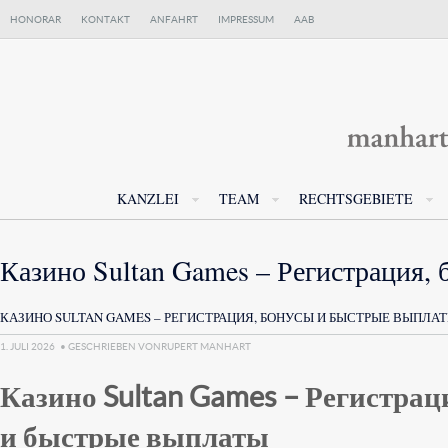
HONORAR
KONTAKT
ANFAHRT
IMPRESSUM
AAB
KANZLEI
TEAM
RECHTSGEBIETE
Казино Sultan Games – Регистрация,
КАЗИНО SULTAN GAMES – РЕГИСТРАЦИЯ, БОНУСЫ И БЫСТРЫЕ ВЫПЛА
1. JULI 2026
• GESCHRIEBEN VON
RUPERT MANHART
Казино Sultan Games – Регистрац
и быстрые выплаты