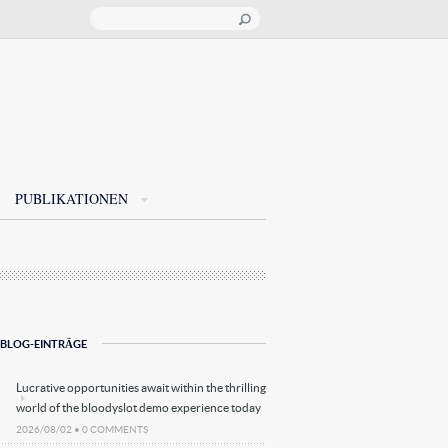
PUBLIKATIONEN
 BLOG-EINTRÄGE
Lucrative opportunities await within the thrilling
world of the bloodyslot demo experience today
2026/08/02
• 0 COMMENTS