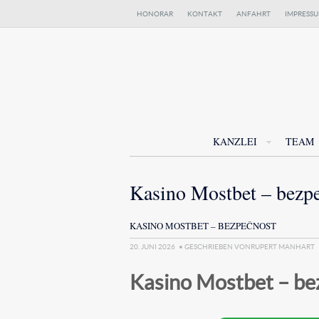
HONORAR
KONTAKT
ANFAHRT
IMPRESS
KANZLEI
TEAM
Kasino Mostbet – bezp
KASINO MOSTBET – BEZPEČNOST
20. JUNI 2026
• GESCHRIEBEN VON
RUPERT MANHART
Kasino Mostbet – be