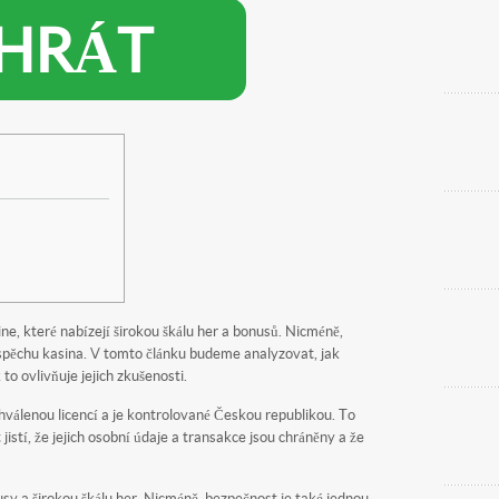
 HRÁT
ine, které nabízejí širokou škálu her a bonusů. Nicméně,
úspěchu kasina. V tomto článku budeme analyzovat, jak
to ovlivňuje jejich zkušenosti.
chválenou licencí a je kontrolované Českou republikou. To
istí, že jejich osobní údaje a transakce jsou chráněny a že
 a širokou škálu her. Nicméně, bezpečnost je také jednou