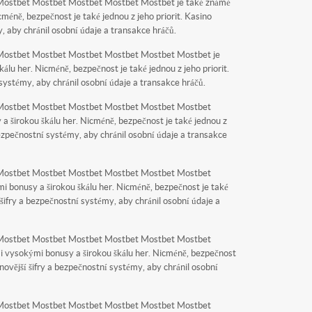
ostbet Mostbet Mostbet Mostbet Mostbet je také známé
méně, bezpečnost je také jednou z jeho priorit. Kasino
, aby chránil osobní údaje a transakce hráčů.
ostbet Mostbet Mostbet Mostbet Mostbet Mostbet je
lu her. Nicméně, bezpečnost je také jednou z jeho priorit.
 systémy, aby chránil osobní údaje a transakce hráčů.
Mostbet Mostbet Mostbet Mostbet Mostbet Mostbet
 širokou škálu her. Nicméně, bezpečnost je také jednou z
 bezpečnostní systémy, aby chránil osobní údaje a transakce
Mostbet Mostbet Mostbet Mostbet Mostbet Mostbet
 bonusy a širokou škálu her. Nicméně, bezpečnost je také
í šifry a bezpečnostní systémy, aby chránil osobní údaje a
Mostbet Mostbet Mostbet Mostbet Mostbet Mostbet
 vysokými bonusy a širokou škálu her. Nicméně, bezpečnost
jnovější šifry a bezpečnostní systémy, aby chránil osobní
Mostbet Mostbet Mostbet Mostbet Mostbet Mostbet