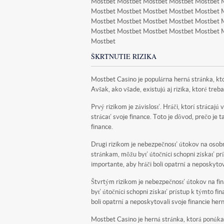
Mostbet Mostbet Mostbet Mostbet Mostbet 
Mostbet Mostbet Mostbet Mostbet Mostbet 
Mostbet Mostbet Mostbet Mostbet Mostbet 
Mostbet Mostbet Mostbet Mostbet Mostbet 
Mostbet
ŠKRTNUTIE RIZIKA
Mostbet Casino je populárna herná stránka, kt
Avšak, ako všade, existujú aj rizika, ktoré tre
Prvý rizikom je závislosť. Hráči, ktorí strácajú
strácať svoje finance. Toto je dôvod, prečo je
finance.
Drugi rizikom je nebezpečnosť útokov na osobn
stránkam, môžu byť útočníci schopni získať prí
importante, aby hráči boli opatrní a neposkyt
Štvrtým rizikom je nebezpečnosť útokov na fina
byť útočníci schopni získať prístup k týmto fin
boli opatrní a neposkytovali svoje financie he
Mostbet Casino je herná stránka, ktorá ponúka