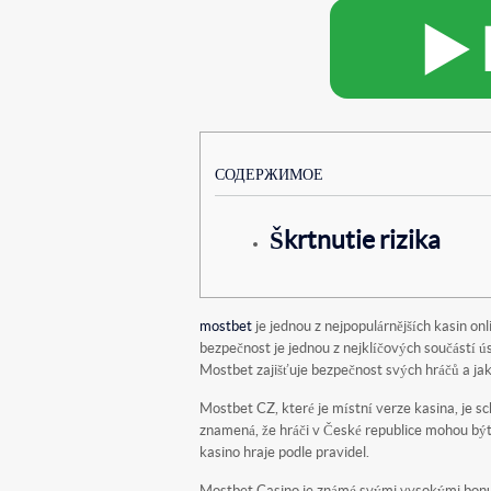
▶️
СОДЕРЖИМОЕ
Škrtnutie rizika
mostbet
je jednou z nejpopulárnějších kasin onl
bezpečnost je jednou z nejklíčových součástí 
Mostbet zajišťuje bezpečnost svých hráčů a jak 
Mostbet CZ, které je místní verze kasina, je s
znamená, že hráči v České republice mohou být j
kasino hraje podle pravidel.
Mostbet Casino je známé svými vysokými bonusy