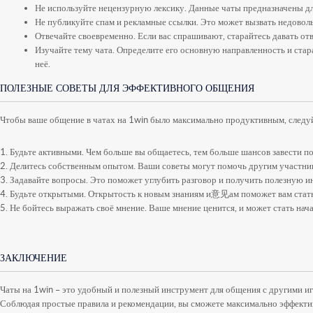
Не используйте нецензурную лексику. Данные чаты предназначены 
Не публикуйте спам и рекламные ссылки. Это может вызвать недоволь
Отвечайте своевременно. Если вас спрашивают, старайтесь давать от
Изучайте тему чата. Определите его основную направленность и стар
неё.
ПОЛЕЗНЫЕ СОВЕТЫ ДЛЯ ЭФФЕКТИВНОГО ОБЩЕНИЯ
Чтобы ваше общение в чатах на 1win было максимально продуктивным, следуй
Будьте активными. Чем больше вы общаетесь, тем больше шансов завести по
Делитесь собственным опытом. Ваши советы могут помочь другим участник
Задавайте вопросы. Это поможет углубить разговор и получить полезную 
Будьте открытыми. Открытость к новым знаниям и意见ам поможет вам стать
Не бойтесь выражать своё мнение. Ваше мнение ценится, и может стать нач
ЗАКЛЮЧЕНИЕ
Чаты на 1win – это удобный и полезный инструмент для общения с другими и
Соблюдая простые правила и рекомендации, вы сможете максимально эффекти