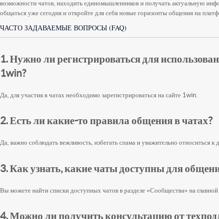
возможности чатов, находить единомышленников и получать актуальную инф
общаться уже сегодня и откройте для себя новые горизонты общения на плат
ЧАСТО ЗАДАВАЕМЫЕ ВОПРОСЫ (FAQ)
1. Нужно ли регистрироваться для использован
1win?
Да, для участия в чатах необходимо зарегистрироваться на сайте 1win.
2. Есть ли какие-то правила общения в чатах?
Да, важно соблюдать вежливость, избегать спама и уважительно относиться к 
3. Как узнать, какие чаты доступны для общен
Вы можете найти списки доступных чатов в разделе «Сообщества» на главной 
4. Можно ли получить консультацию от техпод