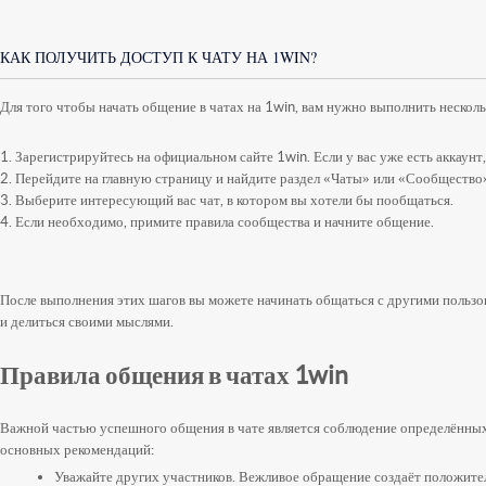
КАК ПОЛУЧИТЬ ДОСТУП К ЧАТУ НА 1WIN?
Для того чтобы начать общение в чатах на 1win, вам нужно выполнить нескол
Зарегистрируйтесь на официальном сайте 1win. Если у вас уже есть аккаунт,
Перейдите на главную страницу и найдите раздел «Чаты» или «Сообщество
Выберите интересующий вас чат, в котором вы хотели бы пообщаться.
Если необходимо, примите правила сообщества и начните общение.
После выполнения этих шагов вы можете начинать общаться с другими пользо
и делиться своими мыслями.
Правила общения в чатах 1win
Важной частью успешного общения в чате является соблюдение определённых
основных рекомендаций:
Уважайте других участников. Вежливое обращение создаёт положит