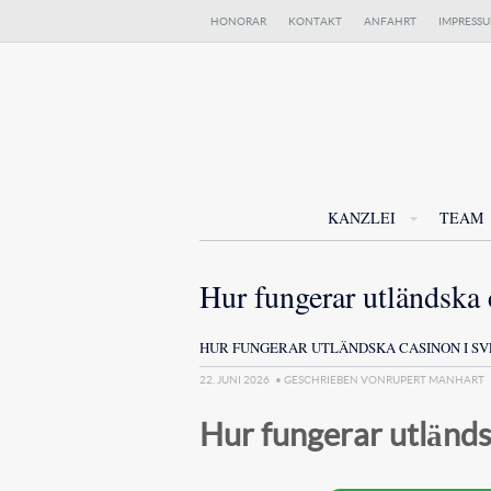
HONORAR
KONTAKT
ANFAHRT
IMPRESS
KANZLEI
TEAM
Hur fungerar utländska 
HUR FUNGERAR UTLÄNDSKA CASINON I SV
22. JUNI 2026
• GESCHRIEBEN VON
RUPERT MANHART
Hur fungerar utländs