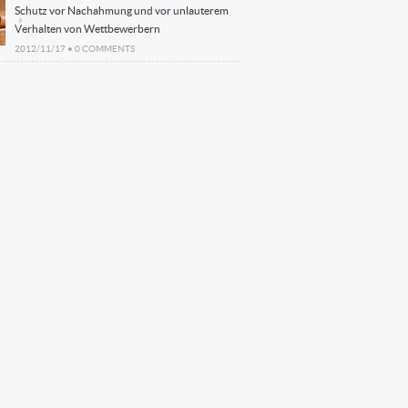
Schutz vor Nachahmung und vor unlauterem
Verhalten von Wettbewerbern
2012/11/17
• 0 COMMENTS