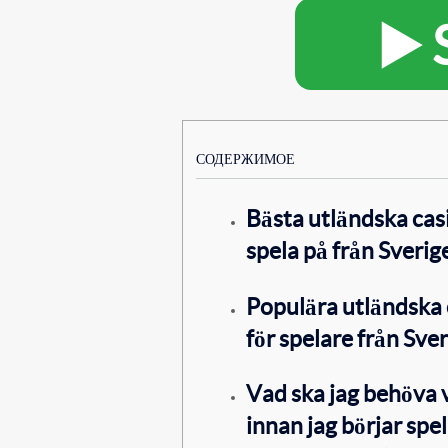
▶️
СОДЕРЖИМОЕ
Bästa utländska cas
spela på från Sverig
Populära utländska
för spelare från Sve
Vad ska jag behöva 
innan jag börjar spel