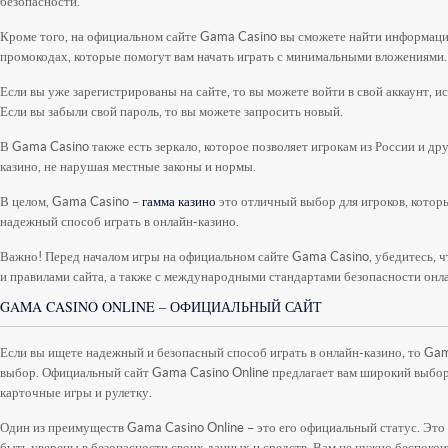
безопасности.
Кроме того, на официальном сайте Gama Casino вы сможете найти информаци
промокодах, которые помогут вам начать играть с минимальными вложениями.
Если вы уже зарегистрированы на сайте, то вы можете войти в свой аккаунт, ис
Если вы забыли свой пароль, то вы можете запросить новый.
В Gama Casino также есть зеркало, которое позволяет игрокам из России и дру
казино, не нарушая местные законы и нормы.
В целом, Gama Casino –
гамма казино
это отличный выбор для игроков, котор
надежный способ играть в онлайн-казино.
Важно! Перед началом игры на официальном сайте Gama Casino, убедитесь, ч
и правилами сайта, а также с международными стандартами безопасности онл
GAMA CASINO ONLINE – ОФИЦИАЛЬНЫЙ САЙТ
Если вы ищете надежный и безопасный способ играть в онлайн-казино, то Gam
выбор. Официальный сайт Gama Casino Online предлагает вам широкий выбор 
карточные игры и рулетку.
Один из преимуществ Gama Casino Online – это его официальный статус. Это 
быть уверены в безопасности своих данных и средств. Вам не нужно беспоко