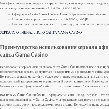
быть фальшивыми или содержать вирусы. Вам нужно всегда проверять адрес са
вы переходите на официальный сайт Gama Casino Online.
Официальный сайт Gama Casino Online: https://www.forum-tvs.ru/
Вход на сайт через социальные сети: Facebook, Google
Восстановление пароля: нажмите на кнопку „Забыли пароль“ и следу
ЗЕРКАЛО ОФИЦИАЛЬНОГО САЙТА GAMA CASINO
Преимущества использования зеркала оф
сайта Gama Casino
Использование зеркала официального сайта Gama Casino имеет несколько пре
позволяет пользователям доступаться к содержимому официального сайта, даж
Во-вторых, зеркало может быть более доступным, чем официальный сайт, что
пользователей, которые имеют ограниченный доступ к интернету. Наконец, зе
безопасным, чем официальный сайт, потому что оно может быть менее уязвимы
Вот почему Gama Casino Online – официальный сайт – вход и зеркало – это то
ищете официальный сайт Gama Casino. Мы предлагаем вам доступ к зеркалу о
вы могли иметь доступ к содержимому, когда угодно. Используйте наше зеркал