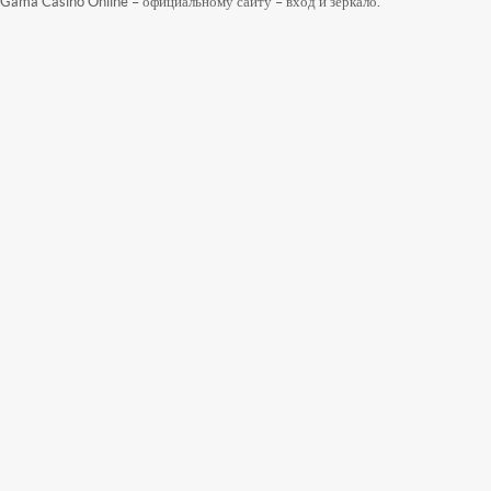
Gama Casino Online – официальному сайту – вход и зеркало.