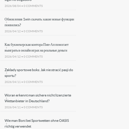
2026/08/04
• 0 COMMENTS
Обновления 1win скачать: какие новые функции
появились?
2026/04/12
• 0 COMMENTS
Как букмекерская контора Пин-Ап помогает
выиграть в онлайн играх на реальные деньги
2026/04/12
• 0 COMMENTS
Zakłady sportowe boks: Jak nie stracić pasji do
sportu?
2026/04/11
• 0 COMMENTS
Woran erkennt man sichere nicht lizenzierte
Wettanbieter in Deutschland?
2026/04/11
• 0 COMMENTS
Wie man Boni bei Sportwetten ohne OASIS
richtig verwendet