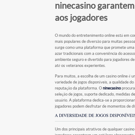
ninecasino garantem 
aos jogadores
O mundo do entretenimento online está em con
mais populares de diversão para muitas pess
surge como uma plataforma que promete uma e
azar tradicionais com a conveniência do acesso
ambiente seguro e divertido para jogadores de 
até os veteranos experientes.
Para muitos, a escolha de um casino online é u
variedade de jogos disponíveis, a qualidade do
reputação da plataforma. O
ninecasino
procura
seleção de jogos, suporte dedicado, medidas d
usuário. A plataforma dedica-se a proporcionar
jogadores podem desfrutar de momentos de dive
A DIVERSIDADE DE JOGOS DISPONÍVEI
Um dos principais atrativos de qualquer casino
jogadores encontram um catálogo abrangente qu