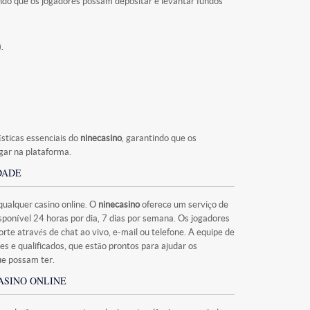
ndo que os jogadores possam depositar e levantar fundos
.
ísticas essenciais do
ninecasino
, garantindo que os
gar na plataforma.
DADE
qualquer casino online. O
ninecasino
oferece um serviço de
isponível 24 horas por dia, 7 dias por semana. Os jogadores
te através de chat ao vivo, e-mail ou telefone. A equipe de
es e qualificados, que estão prontos para ajudar os
ue possam ter.
ASINO ONLINE