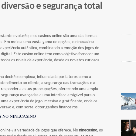
diversão e segurança total
stante evolução, e os casinos online são uma das formas
oas. Em meio a uma vasta gama de opções, o
ninecasino
xperiência autêntica, combinando a emoção dos jogos de
 digital. Este casino online tem como objetivo fornecer um
todos os níveis de experiência, desde os novatos curiosos
ma decisão complexa, influenciada por fatores como a
 atendimento ao cliente, a segurança das transações e a
 responder a estas preocupações, oferecendo uma ampla
e segurança avançadas e uma interface amigável para o
 uma experiência de jogo imersiva e gratificante, onde os
rsão e, com sorte, obter ganhos financeiros.
S NO NINECASINO
 online é a variedade de jogos que oferece. No
ninecasino
, os
e inclui desde os clássicos jogos de mesa até as mais