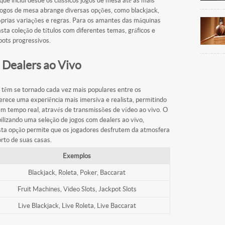
jogos de mesa abrange diversas opções, como blackjack,
óprias variações e regras. Para os amantes das máquinas
sta coleção de títulos com diferentes temas, gráficos e
pots progressivos.
 Dealers ao Vivo
o têm se tornado cada vez mais populares entre os
erece uma experiência mais imersiva e realista, permitindo
em tempo real, através de transmissões de vídeo ao vivo. O
lizando uma seleção de jogos com dealers ao vivo,
 Esta opção permite que os jogadores desfrutem da atmosfera
orto de suas casas.
Exemplos
Blackjack, Roleta, Poker, Baccarat
Fruit Machines, Video Slots, Jackpot Slots
Live Blackjack, Live Roleta, Live Baccarat