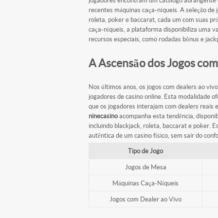
recentes máquinas caça-níqueis. A seleção de 
roleta, poker e baccarat, cada um com suas pr
caça-níqueis, a plataforma disponibiliza uma va
recursos especiais, como rodadas bônus e jack
A Ascensão dos Jogos com
Nos últimos anos, os jogos com dealers ao viv
jogadores de casino online. Esta modalidade of
que os jogadores interajam com dealers reais 
ninecasino
acompanha esta tendência, disponibi
incluindo blackjack, roleta, baccarat e poker.
autêntica de um casino físico, sem sair do conf
Tipo de Jogo
Jogos de Mesa
Máquinas Caça-Níqueis
Jogos com Dealer ao Vivo