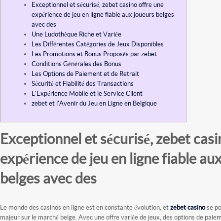
Exceptionnel et sécurisé, zebet casino offre une
expérience de jeu en ligne fiable aux joueurs belges
avec des
Une Ludothèque Riche et Variée
Les Différentes Catégories de Jeux Disponibles
Les Promotions et Bonus Proposés par zebet
Conditions Générales des Bonus
Les Options de Paiement et de Retrait
Sécurité et Fiabilité des Transactions
L'Expérience Mobile et le Service Client
zebet et l'Avenir du Jeu en Ligne en Belgique
Exceptionnel et sécurisé, zebet casi
expérience de jeu en ligne fiable au
belges avec des
Le monde des casinos en ligne est en constante évolution, et
zebet casino
se po
majeur sur le marché belge. Avec une offre variée de jeux, des options de paie