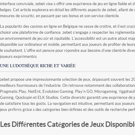
interface conviviale, zebet vise à offrir une expérience de jeu en ligne fiable et
belges. Cet article explorera en détail les différents aspects de zebet, allant de
mesures de sécurité, en passant par ses bonus et son service clientèle.
La popularité des casinos en ligne en Belgique ne cesse de croître, et il est cruc
choisir une plateforme de confiance. zebet s’engage à respecter les réglementati
un environnement de jeu sûr et équitable. L'accessibilité est un autre atout ma
disponible sur ordinateur et mobile, permettant aux joueurs de profiter de leurs
le souhaitent. L'offre est pensée pour répondre aux besoins d'une clientèle diver
joueurs expérimentés.
UNE LUDOTHÈQUE RICHE ET VARIÉE
zebet propose une impressionnante sélection de jeux, dépassant souvent les 2
meilleurs fournisseurs de l’industrie. On retrouve notamment des collaboration
Pragmatic Play, NetEnt, Evolution Gaming, Play'n GO, Microgaming, Yggdrasil,
Gaming, Quickspin et ELK Studios. Cette diversité garantit une expérience de je
de satisfaire tous les goûts. La navigation est intuitive, permettant aux joueur
jeux préférés grâce à des catégories bien définies et des outils de recherche pe
Les Différentes Catégories de Jeux Disponibl