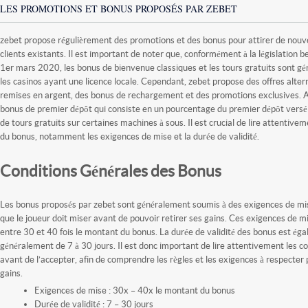
LES PROMOTIONS ET BONUS PROPOSÉS PAR ZEBET
zebet propose régulièrement des promotions et des bonus pour attirer de nouvea
clients existants. Il est important de noter que, conformément à la législation b
1er mars 2020, les bonus de bienvenue classiques et les tours gratuits sont gé
les casinos ayant une licence locale. Cependant, zebet propose des offres altern
remises en argent, des bonus de rechargement et des promotions exclusives. A
bonus de premier dépôt qui consiste en un pourcentage du premier dépôt versé
de tours gratuits sur certaines machines à sous. Il est crucial de lire attentive
du bonus, notamment les exigences de mise et la durée de validité.
Conditions Générales des Bonus
Les bonus proposés par zebet sont généralement soumis à des exigences de mis
que le joueur doit miser avant de pouvoir retirer ses gains. Ces exigences de 
entre 30 et 40 fois le montant du bonus. La durée de validité des bonus est égal
généralement de 7 à 30 jours. Il est donc important de lire attentivement les c
avant de l’accepter, afin de comprendre les règles et les exigences à respecter 
gains.
Exigences de mise : 30x – 40x le montant du bonus
Durée de validité : 7 – 30 jours