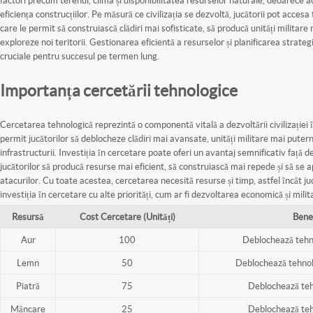
eficiența construcțiilor. Pe măsură ce civilizația se dezvoltă, jucătorii pot acces
care le permit să construiască clădiri mai sofisticate, să producă unități militare 
exploreze noi teritorii. Gestionarea eficientă a resurselor și planificarea strategi
cruciale pentru succesul pe termen lung.
Importanța cercetării tehnologice
Cercetarea tehnologică reprezintă o componentă vitală a dezvoltării civilizației î
permit jucătorilor să deblocheze clădiri mai avansate, unități militare mai putern
infrastructurii. Investiția în cercetare poate oferi un avantaj semnificativ față 
jucătorilor să producă resurse mai eficient, să construiască mai repede și să se
atacurilor. Cu toate acestea, cercetarea necesită resurse și timp, astfel încât juc
investiția în cercetare cu alte priorități, cum ar fi dezvoltarea economică și milit
Resursă
Cost Cercetare (Unități)
Benef
Aur
100
Deblochează tehn
Lemn
50
Deblochează tehnolo
Piatră
75
Deblochează tehn
Mâncare
25
Deblochează tehn