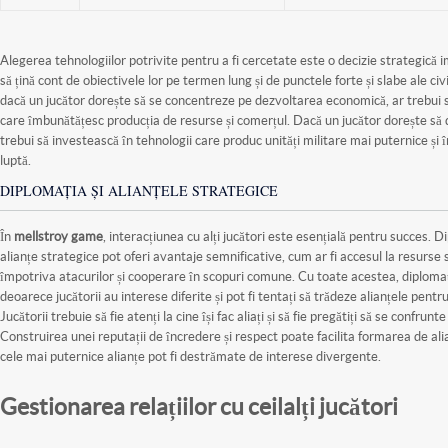
Alegerea tehnologiilor potrivite pentru a fi cercetate este o decizie strategică 
să țină cont de obiectivele lor pe termen lung și de punctele forte și slabe ale civ
dacă un jucător dorește să se concentreze pe dezvoltarea economică, ar trebui s
care îmbunătățesc producția de resurse și comerțul. Dacă un jucător dorește să d
trebui să investească în tehnologii care produc unități militare mai puternice și 
luptă.
DIPLOMAȚIA ȘI ALIANȚELE STRATEGICE
În
mellstroy game
, interacțiunea cu alți jucători este esențială pentru succes. 
alianțe strategice pot oferi avantaje semnificative, cum ar fi accesul la resurse
împotriva atacurilor și cooperare în scopuri comune. Cu toate acestea, diploma
deoarece jucătorii au interese diferite și pot fi tentați să trădeze alianțele pentru
Jucătorii trebuie să fie atenți la cine își fac aliați și să fie pregătiți să se confrunte
Construirea unei reputații de încredere și respect poate facilita formarea de alia
cele mai puternice alianțe pot fi destrămate de interese divergente.
Gestionarea relațiilor cu ceilalți jucători