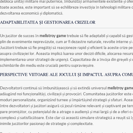
debloca unități militare mai puternice, îmbunătăți armamentele existente și oferi
toate acestea, este important să se echilibreze investiția în tehnologii militare cu
dezvoltarea economică și diplomatică.
ADAPTABILITATEA ȘI GESTIONAREA CRIZELOR
Un jucător de succes în
mellstroy game
trebuie să fie adaptabil și capabil să ges
plin de evenimente neprevăzute, cum ar fi dezastre naturale, revolte interne și 
Jucătorii trebuie să fie pregătiți să reacționeze rapid și eficient la aceste crize
asupra civilizației lor. Aceasta implică luarea unor decizii dificile, alocarea resu
implementarea unor strategii de urgență. Capacitatea de a învăța din greșeli și 
schimbările din mediu este crucială pentru supraviețuire.
PERSPECTIVE VIITOARE ALE JOCULUI ȘI IMPACTUL ASUPRA COM
Dezvoltatorii continuă să îmbunătățească și să extindă universul
mellstroy gam
adăugând noi funcționalități, civilizații și provocări. Comunitatea jucătorilor est
moduri personalizate, organizând turnee și împărtășind strategii și sfaturi. Ace
între dezvoltatori și jucători asigură că jocul rămâne relevant și captivant pe ter
pare promițător, cu potențialul de a atrage o audiență și mai largă și de a oferi o
complexă și satisfăcătoare. Este clar că această simulare strategică a reușit să îș
inimile jucătorilor pasionați de strategie și complexitate.