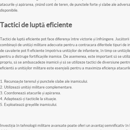
atacurile și apărarea, ținând cont de teren, de punctele forte și slabe ale adversa
disponibile.
Tactici de luptă eficiente
Tactici de luptă eficiente pot face diferența între victorie și înfrângere. Jucătorii
combinații de unități militare adecvate pentru a contracara diferitele tipuri de i
de cavalerie pot fi eficiente împotriva unităților de infanterie, în timp ce unitățile 
pentru a distruge fortificațiile inamice. De asemenea, este important să se utili
propriu, să se ambuscadeze inamicii și să se utilizeze tactici de diversiune pen
eficientă a unităților militare este esențială pentru a maximiza eficiența atacuril
Recunoaște terenul și punctele slabe ale inamicului.
Utilizează unități militare complementare.
Coordonează atacurile și apărarea.
Adaptează-ți tacticile la situație.
Exploatează greșelile inamicului.
Investiția în tehnologii militare avansate poate oferi un avantaj semnificativ în 