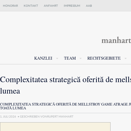
HONORAR
KONTAKT
ANFAHRT
IMPRESSUM
AAB
KANZLEI
TEAM
RECHTSGEBIETE
Complexitatea strategică oferită de mell
lumea
COMPLEXITATEA STRATEGICĂ OFERITĂ DE MELLSTROY GAME ATRAGE JU
TOATĂ LUMEA
1. JULI 2026
• GESCHRIEBEN VON
RUPERT MANHART