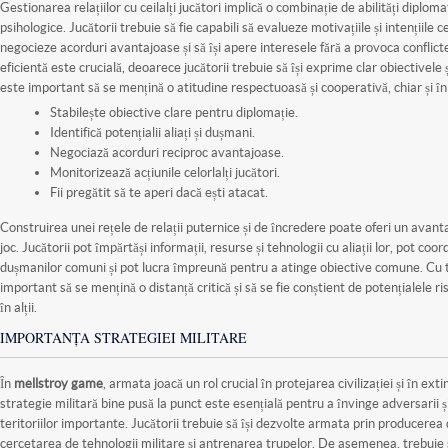
Gestionarea relațiilor cu ceilalți jucători implică o combinație de abilități diploma
psihologice. Jucătorii trebuie să fie capabili să evalueze motivațiile și intențiile cel
negocieze acorduri avantajoase și să își apere interesele fără a provoca conflic
eficientă este crucială, deoarece jucătorii trebuie să își exprime clar obiectivele
este important să se mențină o atitudine respectuoasă și cooperativă, chiar și în si
Stabilește obiective clare pentru diplomație.
Identifică potențialii aliați și dușmani.
Negociază acorduri reciproc avantajoase.
Monitorizează acțiunile celorlalți jucători.
Fii pregătit să te aperi dacă ești atacat.
Construirea unei rețele de relații puternice și de încredere poate oferi un avanta
joc. Jucătorii pot împărtăși informații, resurse și tehnologii cu aliații lor, pot co
dușmanilor comuni și pot lucra împreună pentru a atinge obiective comune. Cu 
important să se mențină o distanță critică și să se fie conștient de potențialele ri
în alții.
IMPORTANȚA STRATEGIEI MILITARE
În
mellstroy game
, armata joacă un rol crucial în protejarea civilizației și în ext
strategie militară bine pusă la punct este esențială pentru a învinge adversarii ș
teritoriilor importante. Jucătorii trebuie să își dezvolte armata prin producerea d
cercetarea de tehnologii militare și antrenarea trupelor. De asemenea, trebuie să