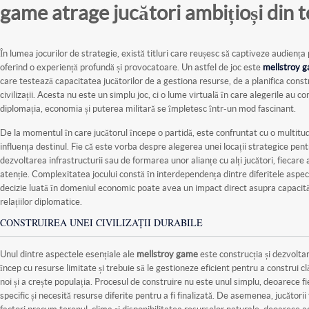
game atrage jucători ambițioși din 
În lumea jocurilor de strategie, există titluri care reușesc să captiveze audiența
oferind o experiență profundă și provocatoare. Un astfel de joc este
mellstroy 
care testează capacitatea jucătorilor de a gestiona resurse, de a planifica constr
civilizații. Acesta nu este un simplu joc, ci o lume virtuală în care alegerile au c
diplomația, economia și puterea militară se împletesc într-un mod fascinant.
De la momentul în care jucătorul începe o partidă, este confruntat cu o multitudi
influența destinul. Fie că este vorba despre alegerea unei locații strategice pentr
dezvoltarea infrastructurii sau de formarea unor alianțe cu alți jucători, fiecare
atenție. Complexitatea jocului constă în interdependența dintre diferitele aspect
decizie luată în domeniul economic poate avea un impact direct asupra capacităț
relațiilor diplomatice.
CONSTRUIREA UNEI CIVILIZAȚII DURABILE
Unul dintre aspectele esențiale ale
mellstroy game
este construcția și dezvoltare
încep cu resurse limitate și trebuie să le gestioneze eficient pentru a construi cl
noi și a crește populația. Procesul de construire nu este unul simplu, deoarece f
specific și necesită resurse diferite pentru a fi finalizată. De asemenea, jucătorii
factori precum terenul, clima și disponibilitatea resurselor naturale, deoarece a