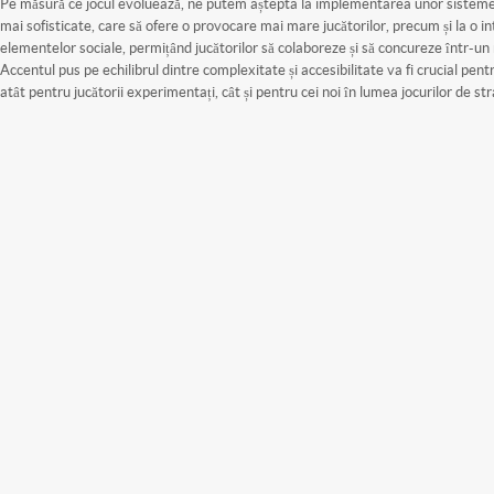
Pe măsură ce jocul evoluează, ne putem aștepta la implementarea unor sisteme de
mai sofisticate, care să ofere o provocare mai mare jucătorilor, precum și la o 
elementelor sociale, permițând jucătorilor să colaboreze și să concureze într-u
Accentul pus pe echilibrul dintre complexitate și accesibilitate va fi crucial pent
atât pentru jucătorii experimentați, cât și pentru cei noi în lumea jocurilor de str