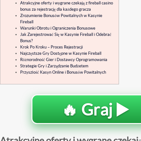
Atrakcyjne oferty i wygrane czekają z fireball casino
bonus za rejestrację dla każdego gracza
Zrozumienie Bonusów Powitalnych w Kasynie
Fireball
Warunki Obrotu i Ograniczenia Bonusowe
Jak Zarejestrować Się w Kasynie Fireball i Odebrać
Bonus?
Krok Po Kroku – Proces Rejestracji
Najczęstsze Gry Dostępne w Kasynie Fireball
Różnorodność Gier i Dostawcy Oprogramowania
Strategie Gry i Zarządzanie Budżetem
Przyszłość Kasyn Online i Bonusów Powitalnych
🔥 Graj ▶️
Atrakcyjne oferty i wygrane czekają 