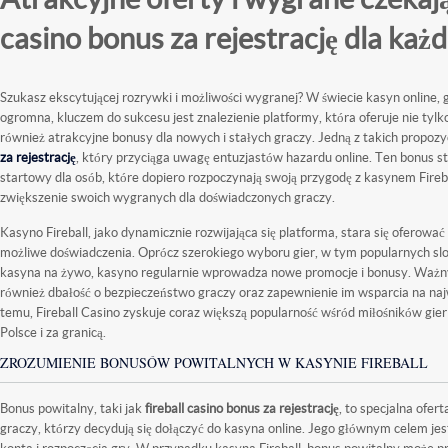
casino bonus za rejestrację dla każ
Szukasz ekscytującej rozrywki i możliwości wygranej? W świecie kasyn online, 
ogromna, kluczem do sukcesu jest znalezienie platformy, która oferuje nie tylko
również atrakcyjne bonusy dla nowych i stałych graczy. Jedną z takich propozyc
za rejestrację
, który przyciąga uwagę entuzjastów hazardu online. Ten bonus 
startowy dla osób, które dopiero rozpoczynają swoją przygodę z kasynem Fireba
zwiększenie swoich wygranych dla doświadczonych graczy.
Kasyno Fireball, jako dynamicznie rozwijająca się platforma, stara się oferowa
możliwe doświadczenia. Oprócz szerokiego wyboru gier, w tym popularnych slo
kasyna na żywo, kasyno regularnie wprowadza nowe promocje i bonusy. Ważn
również dbałość o bezpieczeństwo graczy oraz zapewnienie im wsparcia na na
temu, Fireball Casino zyskuje coraz większą popularność wśród miłośników gie
Polsce i za granicą.
ZROZUMIENIE BONUSÓW POWITALNYCH W KASYNIE FIREBALL
Bonus powitalny, taki jak
fireball casino bonus za rejestrację
, to specjalna ofe
graczy, którzy decydują się dołączyć do kasyna online. Jego głównym celem jes
konta i rozpoczęcia gry. W przypadku kasyna Fireball, bonus powitalny może pr