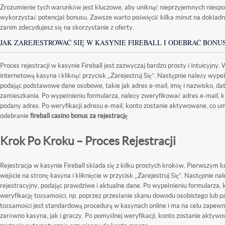
Zrozumienie tych warunków jest kluczowe, aby uniknąć nieprzyjemnych niespod
wykorzystać potencjał bonusu. Zawsze warto poświęcić kilka minut na dokładn
zanim zdecydujesz się na skorzystanie z oferty.
JAK ZAREJESTROWAĆ SIĘ W KASYNIE FIREBALL I ODEBRAĆ BONU
Proces rejestracji w kasynie Fireball jest zazwyczaj bardzo prosty i intuicyjny.
internetową kasyna i kliknąć przycisk „Zarejestruj Się”. Następnie należy wypeł
podając podstawowe dane osobowe, takie jak adres e-mail, imię i nazwisko, da
zamieszkania. Po wypełnieniu formularza, należy zweryfikować adres e-mail, kl
podany adres. Po weryfikacji adresu e-mail, konto zostanie aktywowane, co umo
odebranie
fireball casino bonus za rejestrację
.
Krok Po Kroku – Proces Rejestracji
Rejestracja w kasynie Fireball składa się z kilku prostych kroków. Pierwszym k
wejście na stronę kasyna i kliknięcie w przycisk „Zarejestruj Się”. Następnie n
rejestracyjny, podając prawdziwe i aktualne dane. Po wypełnieniu formularza,
weryfikację tożsamości, np. poprzez przesłanie skanu dowodu osobistego lub p
tożsamości jest standardową procedurą w kasynach online i ma na celu zapew
zarówno kasyna, jak i graczy. Po pomyślnej weryfikacji, konto zostanie aktyw