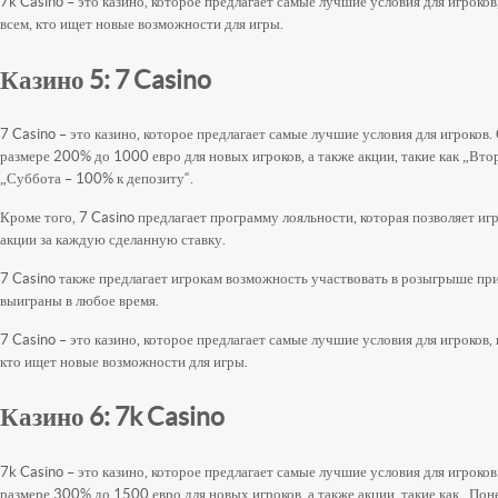
7k Casino – это казино, которое предлагает самые лучшие условия для игроков
всем, кто ищет новые возможности для игры.
Казино 5: 7 Casino
7 Casino – это казино, которое предлагает самые лучшие условия для игроков.
размере 200% до 1000 евро для новых игроков, а также акции, такие как „Вт
„Суббота – 100% к депозиту“.
Кроме того, 7 Casino предлагает программу лояльности, которая позволяет иг
акции за каждую сделанную ставку.
7 Casino также предлагает игрокам возможность участвовать в розыгрыше при
выиграны в любое время.
7 Casino – это казино, которое предлагает самые лучшие условия для игроков,
кто ищет новые возможности для игры.
Казино 6: 7k Casino
7k Casino – это казино, которое предлагает самые лучшие условия для игроков
размере 300% до 1500 евро для новых игроков, а также акции, такие как „Пон