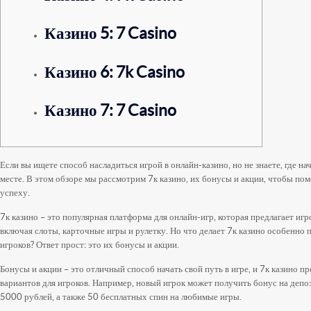
Казино 5: 7 Casino
Казино 6: 7k Casino
Казино 7: 7 Casino
Если вы ищете способ насладиться игрой в онлайн-казино, но не знаете, где на
месте. В этом обзоре мы рассмотрим 7к казино, их бонусы и акции, чтобы помо
успеху.
7к казино – это популярная платформа для онлайн-игр, которая предлагает иг
включая слоты, карточные игры и рулетку. Но что делает 7к казино особенно 
игроков? Ответ прост: это их бонусы и акции.
Бонусы и акции – это отличный способ начать свой путь в игре, и 7к казино пр
вариантов для игроков. Например, новый игрок может получить бонус на депо
5000 рублей, а также 50 бесплатных спин на любимые игры.