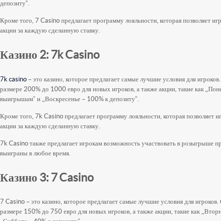
депозиту“.
Кроме того, 7 Casino предлагает программу лояльности, которая позволяет иг
акции за каждую сделанную ставку.
Казино 2: 7k Casino
7k casino
– это казино, которое предлагает самые лучшие условия для игроков
размере 200% до 1000 евро для новых игроков, а также акции, такие как „Пон
выигрышам“ и „Воскресенье – 100% к депозиту“.
Кроме того, 7k Casino предлагает программу лояльности, которая позволяет 
акции за каждую сделанную ставку.
7k Casino также предлагает игрокам возможность участвовать в розыгрыше пр
выиграны в любое время.
Казино 3: 7 Casino
7 Casino – это казино, которое предлагает самые лучшие условия для игроков.
размере 150% до 750 евро для новых игроков, а также акции, такие как „Вто