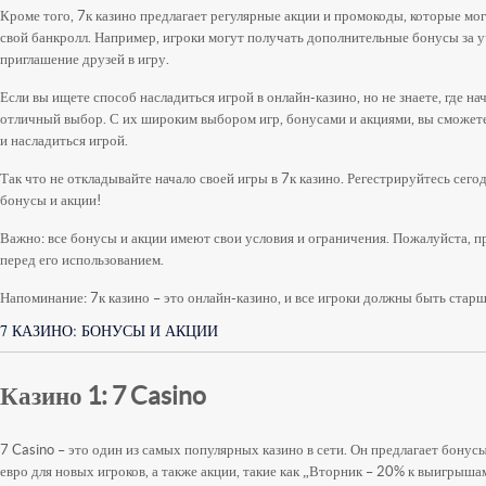
Кроме того, 7к казино предлагает регулярные акции и промокоды, которые мо
свой банкролл. Например, игроки могут получать дополнительные бонусы за у
приглашение друзей в игру.
Если вы ищете способ насладиться игрой в онлайн-казино, но не знаете, где нач
отличный выбор. С их широким выбором игр, бонусами и акциями, вы сможете 
и насладиться игрой.
Так что не откладывайте начало своей игры в 7к казино. Регестрируйтесь сего
бонусы и акции!
Важно: все бонусы и акции имеют свои условия и ограничения. Пожалуйста, п
перед его использованием.
Напоминание: 7к казино – это онлайн-казино, и все игроки должны быть старш
7 КАЗИНО: БОНУСЫ И АКЦИИ
Казино 1: 7 Casino
7 Casino – это один из самых популярных казино в сети. Он предлагает бону
евро для новых игроков, а также акции, такие как „Вторник – 20% к выигрыша