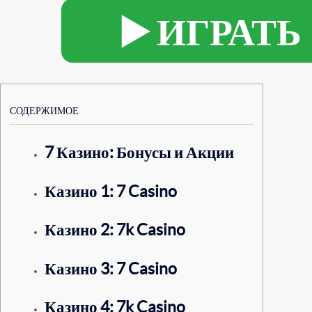
▶️ ИГРАТЬ
СОДЕРЖИМОЕ
7 Казино: Бонусы и Акции
Казино 1: 7 Casino
Казино 2: 7k Casino
Казино 3: 7 Casino
Казино 4: 7k Casino