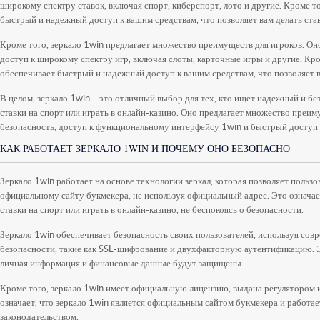
широкому спектру ставок, включая спорт, киберспорт, лото и другие. Кроме то
быстрый и надежный доступ к вашим средствам, что позволяет вам делать став
Кроме того, зеркало 1win предлагает множество преимуществ для игроков. Он
доступ к широкому спектру игр, включая слоты, карточные игры и другие. Кро
обеспечивает быстрый и надежный доступ к вашим средствам, что позволяет в
В целом, зеркало 1win – это отличный выбор для тех, кто ищет надежный и бе
ставки на спорт или играть в онлайн-казино. Оно предлагает множество преим
безопасность, доступ к функциональному интерфейсу 1win и быстрый доступ 
КАК РАБОТАЕТ ЗЕРКАЛО 1WIN И ПОЧЕМУ ОНО БЕЗОПАСНО
Зеркало 1win работает на основе технологии зеркал, которая позволяет польз
официальному сайту букмекера, не используя официальный адрес. Это означае
ставки на спорт или играть в онлайн-казино, не беспокоясь о безопасности.
Зеркало 1win обеспечивает безопасность своих пользователей, используя сов
безопасности, такие как SSL-шифрование и двухфакторную аутентификацию. Э
личная информация и финансовые данные будут защищены.
Кроме того, зеркало 1win имеет официальную лицензию, выдана регулятором 
означает, что зеркало 1win является официальным сайтом букмекера и работае
законодательством.