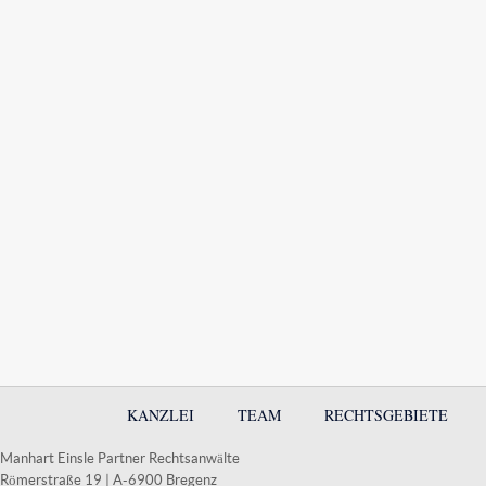
KANZLEI
TEAM
RECHTSGEBIETE
Manhart Einsle Partner Rechtsanwälte
Römerstraße 19 | A-6900 Bregenz