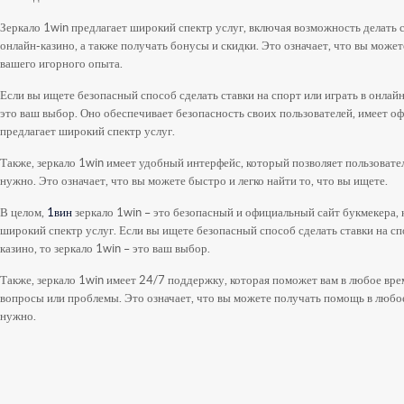
Зеркало 1win предлагает широкий спектр услуг, включая возможность делать ст
онлайн-казино, а также получать бонусы и скидки. Это означает, что вы може
вашего игорного опыта.
Если вы ищете безопасный способ сделать ставки на спорт или играть в онлайн
это ваш выбор. Оно обеспечивает безопасность своих пользователей, имеет 
предлагает широкий спектр услуг.
Также, зеркало 1win имеет удобный интерфейс, который позволяет пользовател
нужно. Это означает, что вы можете быстро и легко найти то, что вы ищете.
В целом,
1вин
зеркало 1win – это безопасный и официальный сайт букмекера, 
широкий спектр услуг. Если вы ищете безопасный способ сделать ставки на сп
казино, то зеркало 1win – это ваш выбор.
Также, зеркало 1win имеет 24/7 поддержку, которая поможет вам в любое врем
вопросы или проблемы. Это означает, что вы можете получать помощь в любое 
нужно.