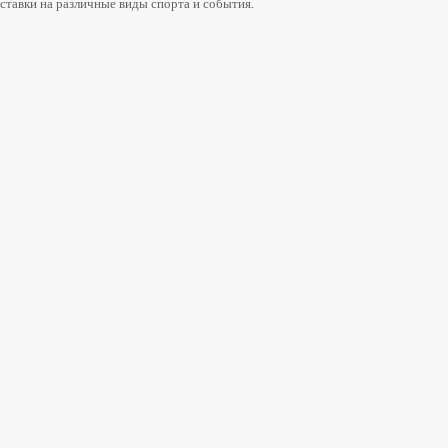
ставки на различные виды спорта и события.