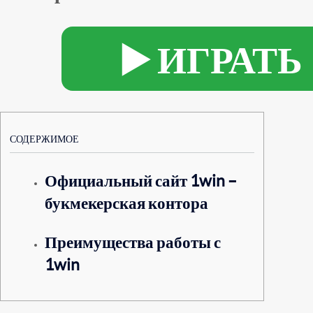
▶️ ИГРАТЬ
СОДЕРЖИМОЕ
Официальный сайт 1win –
букмекерская контора
Преимущества работы с
1win