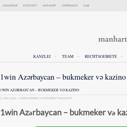
HONORAR
KONTAKT
ANFAHRT
IMPRESSUM
AAB
KANZLEI
TEAM
RECHTSGEBIETE
1win Azərbaycan – bukmeker və kazino
1WIN AZƏRBAYCAN – BUKMEKER VƏ KAZINO
3. JUNI 2026
• GESCHRIEBEN VON
RUPERT MANHART
1win Azərbaycan – bukmeker və ka