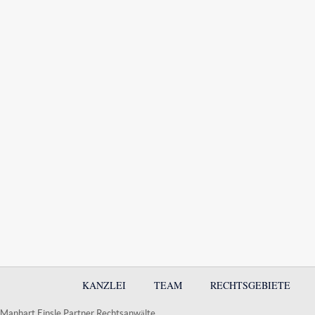
KANZLEI
TEAM
RECHTSGEBIETE
Manhart Einsle Partner Rechtsanwälte