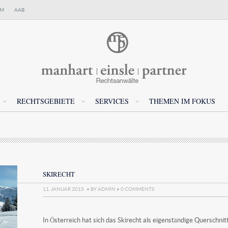
UM
AAB
RECHTSGEBIETE
SERVICES
THEMEN IM FOKUS
SKIRECHT
11. JANUAR 2015
• BY
ADMIN
•
0
COMMENTS
In Österreich hat sich das Skirecht als eigenständige Querschnit