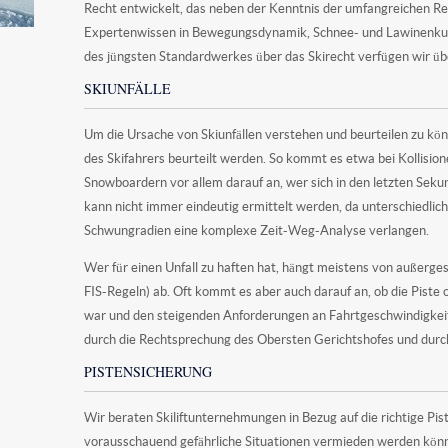
Recht entwickelt, das neben der Kenntnis der umfangreichen R
Expertenwissen in Bewegungsdynamik, Schnee- und Lawinenkun
des jüngsten Standardwerkes über das Skirecht verfügen wir üb
SKIUNFÄLLE
Um die Ursache von Skiunfällen verstehen und beurteilen zu 
des Skifahrers beurteilt werden. So kommt es etwa bei Kollisio
Snowboardern vor allem darauf an, wer sich in den letzten Seku
kann nicht immer eindeutig ermittelt werden, da unterschiedli
Schwungradien eine komplexe Zeit-Weg-Analyse verlangen.
Wer für einen Unfall zu haften hat, hängt meistens von außerg
FIS-Regeln) ab. Oft kommt es aber auch darauf an, ob die Piste
war und den steigenden Anforderungen an Fahrtgeschwindigkeite
durch die Rechtsprechung des Obersten Gerichtshofes und durc
PISTENSICHERUNG
Wir beraten Skiliftunternehmungen in Bezug auf die richtige Pis
vorausschauend gefährliche Situationen vermieden werden kön