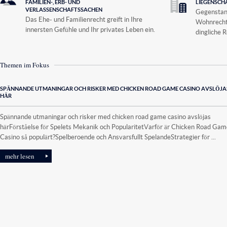
FAMILIEN-, ERB- UND
LIEGENSCH
VERLASSENSCHAFTSSACHEN
Gegenstan
Das Ehe- und Familienrecht greift in Ihre
Wohnrechts
innersten Gefühle und Ihr privates Leben ein.
dingliche R
Die ruhige Kompetenz ...
Themen im Fokus
SPÄNNANDE UTMANINGAR OCH RISKER MED CHICKEN ROAD GAME CASINO AVSLÖJA
HÄR
Spännande utmaningar och risker med chicken road game casino avslöjas
härFörståelse för Spelets Mekanik och PopularitetVarför är Chicken Road Ga
Casino så populärt?Spelberoende och Ansvarsfullt SpelandeStrategier för ...
mehr lesen