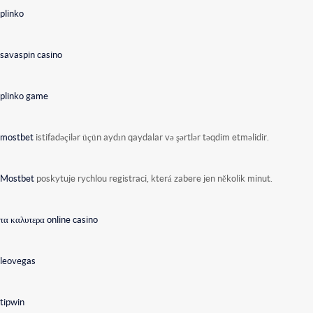
plinko
savaspin casino
plinko game
mostbet
istifadəçilər üçün aydın qaydalar və şərtlər təqdim etməlidir.
Mostbet
poskytuje rychlou registraci, která zabere jen několik minut.
τα καλυτερα online casino
leovegas
tipwin