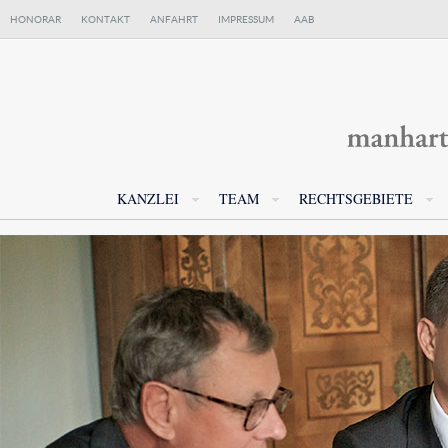
HONORAR
KONTAKT
ANFAHRT
IMPRESSUM
AAB
KANZLEI
TEAM
RECHTSGEBIETE