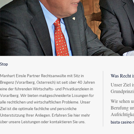
Stop
Was Recht i
Manhart Einsle Partner Rechtsanwälte mit Sitz in
Bregenz (Vorarlberg, Österreich) ist seit über 40 Jahren
Unser Ziel i
eine der führenden Wirtschafts- und Privatkanzleien in
Grundprinzip
Vorarlberg. Wir bieten maßgeschneiderte Lösungen für
Wir sehen un
alle rechtlichen und wirtschaftlichen Probleme. Unser
Berufung un
Ziel ist die optimale fachliche und persönliche
Aufrichtigke
Unterstützung Ihrer Anliegen. Erfahren Sie hier mehr
über unsere Leistungen oder kontaktieren Sie uns.
bästa casino