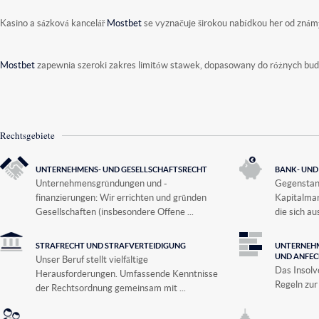
Kasino a sázková kancelář
Mostbet
se vyznačuje širokou nabídkou her od znám
Mostbet
zapewnia szeroki zakres limitów stawek, dopasowany do różnych bud
Rechtsgebiete
UNTERNEHMENS- UND GESELLSCHAFTSRECHT
BANK- UN
Unternehmensgründungen und -
Gegenstan
finanzierungen: Wir errichten und gründen
Kapitalmar
Gesellschaften (insbesondere Offene ...
die sich au
STRAFRECHT UND STRAFVERTEIDIGUNG
UNTERNEHM
UND ANFE
Unser Beruf stellt vielfältige
Das Insolv
Herausforderungen. Umfassende Kenntnisse
Regeln zur
der Rechtsordnung gemeinsam mit ...
Unternehme