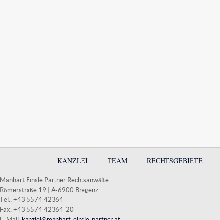
KANZLEI
TEAM
RECHTSGEBIETE
Manhart Einsle Partner Rechtsanwälte
Römerstraße 19 | A-6900 Bregenz
Tel.: +43 5574 42364
Fax: +43 5574 42364-20
E-Mail:
kanzlei@manhart-einsle-partner.at