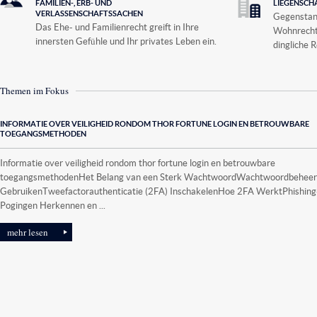
FAMILIEN-, ERB- UND
LIEGENSCH
VERLASSENSCHAFTSSACHEN
Gegenstan
Das Ehe- und Familienrecht greift in Ihre
Wohnrechts
innersten Gefühle und Ihr privates Leben ein.
dingliche R
Die ruhige Kompetenz ...
Themen im Fokus
INFORMATIE OVER VEILIGHEID RONDOM THOR FORTUNE LOGIN EN BETROUWBARE
TOEGANGSMETHODEN
Informatie over veiligheid rondom thor fortune login en betrouwbare
toegangsmethodenHet Belang van een Sterk WachtwoordWachtwoordbeheer
GebruikenTweefactorauthenticatie (2FA) InschakelenHoe 2FA WerktPhishing
Pogingen Herkennen en ...
mehr lesen