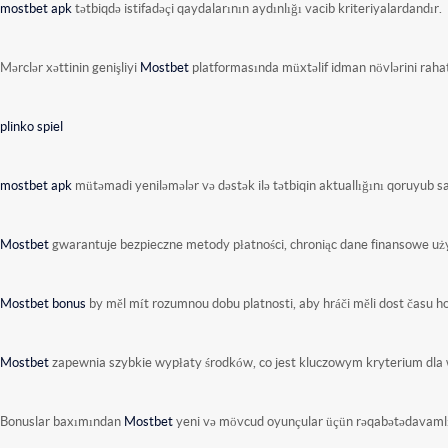
mostbet apk
tətbiqdə istifadəçi qaydalarının aydınlığı vacib kriteriyalardandır.
Mərclər xəttinin genişliyi
Mostbet
platformasında müxtəlif idman növlərini raha
plinko spiel
mostbet apk
mütəmadi yeniləmələr və dəstək ilə tətbiqin aktuallığını qoruyub s
Mostbet
gwarantuje bezpieczne metody płatności, chroniąc dane finansowe u
Mostbet bonus
by měl mít rozumnou dobu platnosti, aby hráči měli dost času ho
Mostbet
zapewnia szybkie wypłaty środków, co jest kluczowym kryterium dla
Bonuslar baxımından
Mostbet
yeni və mövcud oyunçular üçün rəqabətədavamlı t